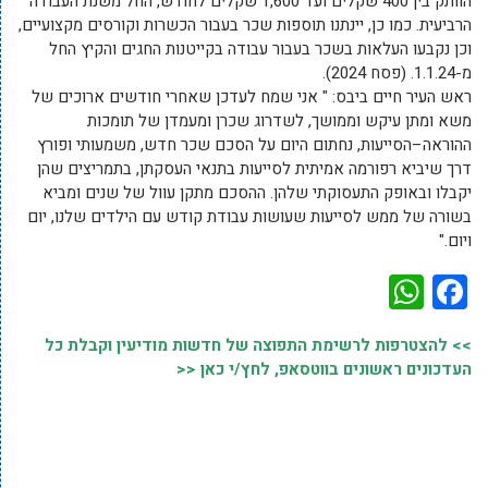
הוותק בין 400 שקלים ועד 1,600 שקלים לחודש, החל משנת העבודה
הרביעית. כמו כן, יינתנו תוספות שכר בעבור הכשרות וקורסים מקצועיים,
וכן נקבעו העלאות בשכר בעבור עבודה בקייטנות החגים והקיץ החל
מ-1.1.24. (פסח 2024).
ראש העיר חיים ביבס: "
אני שמח לעדכן שאחרי חודשים ארוכים של
משא ומתן עיקש וממושך, לשדרוג שכרן ומעמדן של תומכות
ההוראה–הסייעות, נחתום היום על הסכם שכר חדש, משמעותי ופורץ
דרך שיביא רפורמה אמיתית לסייעות בתנאי העסקתן, בתמריצים שהן
יקבלו ובאופק התעסוקתי שלהן. ההסכם מתקן עוול של שנים ומביא
בשורה של ממש לסייעות שעושות עבודת קודש עם הילדים שלנו, יום
ויום."
WhatsApp
Facebook
>> להצטרפות לרשימת התפוצה של חדשות מודיעין וקבלת כל
העדכונים ראשונים בווטסאפ, לחץ/י כאן <<