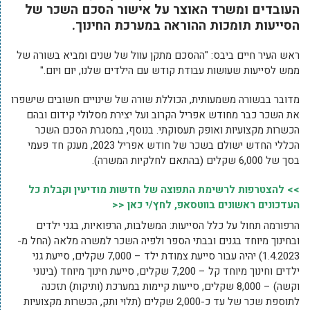
העובדים ומשרד האוצר על אישור הסכם השכר של
הסייעות תומכות ההוראה במערכת החינוך.
ראש העיר חיים ביבס: "ההסכם מתקן עוול של שנים ומביא בשורה של
ממש לסייעות שעושות עבודת קודש עם הילדים שלנו, יום ויום."
מדובר בבשורה משמעותית, הכוללת שורה של שינויים חשובים שישפרו
את השכר כבר מחודש אפריל הקרוב ועל יצירת מסלולי קידום ובהם
הכשרות מקצועיות ואופק תעסוקתי. בנוסף, במסגרת הסכם השכר
הכללי החדש ישולם בשכר של חודש אפריל 2023, מענק חד פעמי
בסך של 6,000 שקלים (בהתאם לחלקיות המשרה).
>> להצטרפות לרשימת התפוצה של חדשות מודיעין וקבלת כל
העדכונים ראשונים בווטסאפ, לחץ/י כאן <<
הרפורמה תחול על כלל הסייעות: המשלבות, הרפואיות, בגני ילדים
ובחינוך מיוחד בגנים ובבתי הספר ולפיה השכר למשרה מלאה (החל מ-
1.4.2023) יהיה עבור סייעת צמודת ילד – 7,000 שקלים, סייעת גני
ילדים וחינוך מיוחד קל – 7,200 שקלים, סייעת חינוך מיוחד (בינוני
וקשה) – 8,000 שקלים, סייעות קיימות במערכת (ותיקות) תזכנה
לתוספת שכר של עד כ-2,000 שקלים (תלוי ותק, הכשרות מקצועיות