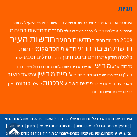
תגיות
בר מצווה
אינטרנט
אתר השבוע
בני נוער
בריאות ורפואה
האגף לשירותים
בתי ספר
חדשות בחירות
התנדבות
המלצת דתילי
חברתיים
הרב אליעזר שינוולד
חדשות העיר
חדשות הנוער
2008
חדשות הבידור
חדשות הציבור הדתי
חדשות חסד מקומי
חדשות
חיים ביבס
טיולים וטבע
כלכלה
חינוך
חידון פ"ש
ילדים
חנוכה
מודיעין
כתבות
מד"א
מודיעין מכבים רעות
מלחמת חרבות ברזל
משרד החינוך
עיריית מודיעין
עמיעד טאוב
נדל"ן
ספורט
ספרים
נשים
נפתלי בנט
צרכנות
פרשת השבוע
קורונה
פארק ענבה
קהילה
פינת האימוץ
ראיון
תרבות
4X6X8
שכונת נופים
האתרים שלנו:
תרבוש-פורטל תרבות ונופש למגזר הדתי
|
המגזר-פורטל חדשות למגזר הדתי
גלילה
|
מודיעין
|
מדינט – פורטל בריאות ורווחה
|
החדשות הטובות בישראל
|
רמת גן
|
בת ים - חולון
|
גב"ש
|
יש''ע:שומרון בנימין וגוש עציון
|
במרכז- לחברי הבית היהודי
|
לוד
|
לימודים אקדמאיים