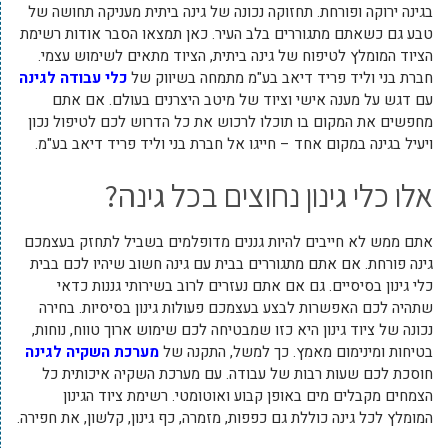
בגינה ירוקה ופורחת. תחזוקה נכונה של גינה ביתית מעניקה תחושה של
טבע גם כשאתם מתגוררים בלב העיר. כאן תמצאו הסבר אודות רשימת
הציוד המומלץ לטיפוח של גינה ביתית, הציוד מתאים לשימוש עצמי.
חברת בני וליד פריד דיאב בע"מ מתמחה בשיווק של
כלי עבודה לגינה
עם דגש על מענה אישי וציוד של מיטב היצרנים בעולם. אם אתם
מחפשים את המקום בו תוכלו לרכוש את כל הדרוש לכם לטיפול נכון
ויעיל בגינה במקום אחד – חייגו אל חברת בני וליד פריד דיאב בע"מ.
אלו כלי גינון נחוצים בכל גינה?
אתם ממש לא חייבים להיות גננים מדופלמים בשביל לתחזק בעצמכם
גינה פורחת. אם אתם מתגוררים בבית עם גינה חשוב שיהיו לכם בבית
כלי גינון בסיסיים. גם אם אתם נעזרים לרוב בשירותי גננות כדאי
שתהיה לכם האפשרות לבצע בעצמכם פעולות גינון בסיסיות. בחירה
נכונה של ציוד גינון היא כזו שמבטיחה לכם שימוש ארוך טווח, נוחות,
בטיחות ומינימום מאמץ. כך למשל, התקנה של
מערכת השקיה לגינה
חוסכת לכם שעות רבות של עבודה. עם מערכת השקיה איכותית כל
הצמחים מקבלים מים באופן קבוע ואוטומטי. רשימת ציוד הגינון
המומלץ לכל גינה כוללת גם כפפות, מזמרה, כף גינון, קלשון, את חפירה.