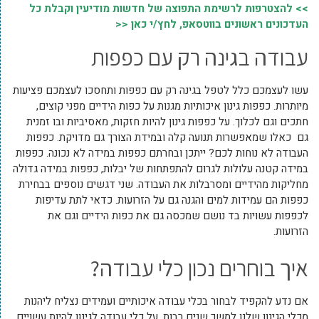
>> להצטרפות לרשימת התפוצה של חדשות מודיעין וקבלת כל
העדכונים ראשונים בווטסאפ, לחץ/י כאן <<
עבודה בגינה רק עם כפפות
עשו לעצמכם כלל לטפל בגינה רק עם כפפות ותחסכו לעצמכם פציעות
מיותרות. כפפות גינון איכותיות מגנות על כפות הידיים מפני קוצים,
חתכים וגם לכלוך. על כפפות גינון להיות חזקות, מאסיביות ובו זמנית
גם כאלו שמאפשרות תנועה קלה ובמידת הצורך גם מדויקת. כפפות
העבודה לא נוחות לכם? ייתכן ובחרתם כפפות במידה לא נכונה. כפפות
במידה קטנה עלולות לגרום להתפתחות של יבלות, כפפות במידה גדולה
מחליקות מהידיים ומסרבלות את העבודה. שני דגשים נוספים בבחירת
כפפות הם עמידות למים והגנה גם על הזרועות. כדאי לתת עדיפות
לכפפות עשויות בד נושם שמכסה גם את כפות הידיים וגם את
הזרועות.
איך בוחרים נכון כלי עבודה?
אם נדע להקפיד לבחור בכלי עבודה איכותיים ועמידים נצליח ליהנות
מכלי הגינון שלנו למשך שנים רבות. על כלי עבודה לגינון להיות עשויים