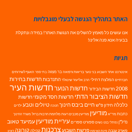
האתר בתהליך הנגשה לבעלי מוגבלויות
אנו עושים כל מאמץ להשלים את הנגשת האתר! במידה ונתקלת
בבעיה אנא פנה אלינו!
תגיות
בר מצווה
אינטרנט
אתר השבוע
בני נוער
בריאות ורפואה
האגף לשירותים
בתי ספר
חדשות בחירות
התנדבות
המלצת דתילי
חברתיים
הרב אליעזר שינוולד
חדשות העיר
חדשות הנוער
2008
חדשות הבידור
חדשות הציבור הדתי
חדשות חסד מקומי
חדשות
חיים ביבס
טיולים וטבע
כלכלה
חינוך
חידון פ"ש
ילדים
חנוכה
מודיעין
כתבות
מד"א
מודיעין מכבים רעות
מלחמת חרבות ברזל
משרד החינוך
עיריית מודיעין
עמיעד טאוב
נדל"ן
ספורט
ספרים
נשים
נפתלי בנט
צרכנות
פרשת השבוע
קורונה
פארק ענבה
קהילה
פינת האימוץ
ראיון