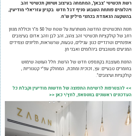
רשת תכשיטי 'צבאן', המתמחה בעיצוב ושיווק תכשיטי זהב
ויהלומים פותחת השבוע סניף דגל חדש בקניון עזריאלי מודיעין,
בהשקעה הנאמדת בכחצי מיליון ש"ח.
חנות התכשיטים החדשה משתרעת על שטח של 50 מ"ר וכוללת מגוון
רחב של קולקציות תכשיטי זהב צהוב, זהב לבן וזהב אדום בעיצובים
אופנתיים וטרנדיים כגון: עגילים, טבעות, שרשראות, תליונים וצמידים
המגיעים משובצים ביהלומים ואבני חן.
החנות מעוצבת בקונספט חדש של הרשת: חלל העושה שימוש
בחומרים טבעיים: עץ, זכוכית ומתכת, המחולק עפ"י קטגוריות ,
קולקציות ועיצובים".
>> להצטרפות לרשימת התפוצה של חדשות מודיעין וקבלת כל
העדכונים ראשונים בווטסאפ, לחץ/י כאן <<