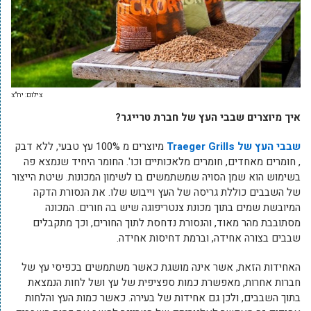
צילום: יח"צ
איך מיוצרים שבבי העץ של חברת טרייגר?
שבבי העץ של Traeger Grills
מיוצרים מ 100% עץ טבעי, ללא דבק
, חומרים מאחדים, חומרים מלאכותיים וכו'. החומר היחיד שנמצא פה
בשימוש הוא שמן הסויה שמשתמשים בו לשימון המכונות. שיטת הייצור
של השבבים כוללת גריסה של העץ וייבוש שלו. את הנסורת הדקה
המיובשת שמים בתוך מכונת צנטריפוגה שיש בה חורים. המכונה
מסתובבת מהר מאוד, והנסורת נדחסת לתוך החורים, וכך מתקבלים
שבבים בצורה אחידה, וברמת דחיסות אחידה.
האחידות הזאת, אשר אינה מושגת כאשר משתמשים בכפיסי עץ של
חברות אחרות, מאפשרת כמות ספציפית של עץ ושל לחות הנמצאת
בתוך השבבים, ולכן גם אחידות של בעירה. כאשר כמות העץ והלחות