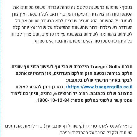
בנוסף- שימוש במעשנת פלטס זה פחות עבודה. פשוט מכוונים את
הטמפרטורה הרצויה וזהו. הפיקוד המרכזי דואג לכל השאר, ואין צורך
לעמוד על המשמר. הוא מעביר שבבים לתא הבעירה ועושה את כל
העבודה בשבילכם. ברור שמעשנת המופעלת על שבבי עץ יותר קלה
לשימוש בהשוואה לשימוש במעשנת עץ או פחמים, שם צריך לבדוק
כל הזמן שהטמפרטורה אינה משתנה והבשר אינו נשרף.
חברת
Traeger Grills
מייצרים שבבי עץ לעישון מזני עץ שונים
חלקם בניחות ובטעם חזק וחלקם מעודנים, אנו מזמינים אתכם
לבקר באתר הרשמי שלנו בכתובת:
https://www.traegergrills.co.il/
.
כמו כן ניתן להגיע לאולם
התצוגה שלנו בכתובת: רחוב יד חרוצים 6, נתניה, וניתן גם ליצור
עמנו קשר טלפוני בטלפון מספר: 1800-10-12-84.
כדאי להכנס לאתר טרייגר (קישור לדף שבבי עץ) כדי לראות את הזנים
השונים ולקבל הסבר על ההבדלים בניהם.