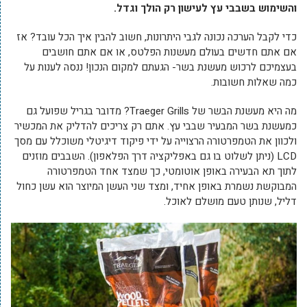
והשימוש בשבבי עץ לעישון רק הולך וגדל.
כדי לקבל הערכה נכונה לגבי היתרונות, חשוב להבין איך הכל עובד? אז
אם אתם חדשים בעולם מעשנות הפלטס, או אם אתם חושבים
בעצמיכם לרכוש מעשנת בשר- הגעתם למקום הנכון! ננסה לענות על
כמה שאלות חשובות.
מה היא מעשנת הבשר של Traeger Grills? מדובר בגריל שפועל גם
כמעשנת בשר המבעיר שבבי עץ. אתם רק צריכים להדליק את המכשיר
ולכוון את הטמפרטורה הרצוייה על ידי פיקוד דיגיטלי משוכלל עם מסך
LCD (ניתן לשלוט בו גם באפליקציה דרך הפלאפון). השבבים מוזנים
לתוך תא הבעירה באופן אוטומטי, כך שמצד אחד הטמפרטורה
המבוקשת נשמרת באופן אחיד, ומצד שני העשן המיוצר הוא עשן כחול
דליל, שנותן טעם מושלם לאוכל.