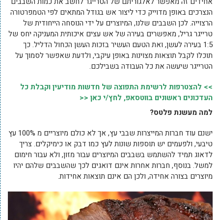
אחידים זה מאפשר לאלגוריתם של הטרייגר לחשב את כמות השבבים
הנצרכים באופן מדוייק כדי ליצור אש בגודל המתאים לפי הטמפרטורה
הרצוייה. לכן השבבים שלנו, המיוצרים על ידי הנוסחה הייחודית של
טרייגר גריל, מאפשרים בעירה של אש עצים איכותית המעניקה יחס של
1:5 בעירה לעשן, ואת הטעם העשיר בזכות העשן הכחול הדליל. כך
תוכלו לקבל תוצאות מצוינות באופן עיקבי, ולדעת שאפשר לסמוך על
הטרייגר שיעשה את כל העבודה בשבילכם.
>> להצטרפות לרשימת התפוצה של חדשות מודיעין וקבלת כל
העדכונים ראשונים בווטסאפ, לחץ/י כאן <<
למה מעשנת פלטס?
ישנם עוד חברות המייצרות שבבי עץ, אך לא כולם מיוצריים מ 100% עץ
טיבעי, ולפעמים יש תוספות שונות לעץ כמו דבק או כימיקלים. צריך
לדאוג תמיד להשתמש בשבבים המיוצרים עבור מזון, ולא עבור חימום
למשל. בנוסף, חברות אחרות אינם דואגים לכך שהשבבים שלהם יהיו
מיוצרים בצורה אחידה, ולכן הם אינם תוצאות אחידות.