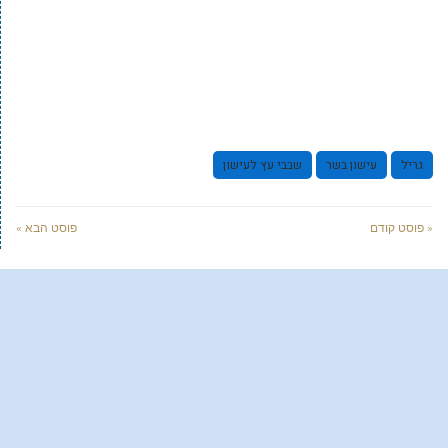
גריל
עישון בשר
שבבי עץ לעישון
« פוסט קודם
פוסט הבא »