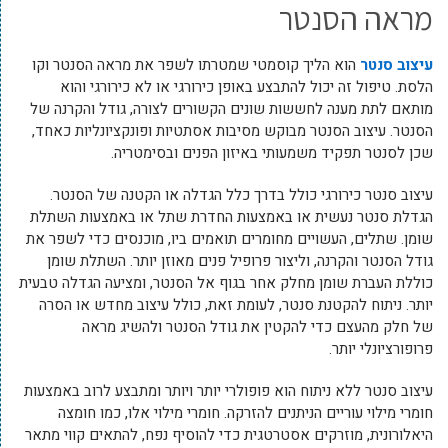
מראה הסנטר
עיצוב סנטר
הוא הליך קוסמטי שמטרתו לשפר את מראה הסנטר וקו
הלסת. טיפול זה יכול להתבצע באופן כירורגי או לא כירורגי והוא
מותאם לתת מענה לחששות שונים הקשורים לצורה, גודל והקרנה של
הסנטר. עיצוב הסנטר מבוקש מסיבות אסתטיות ופונקציונליות כאחד,
שכן לסנטר תפקיד משמעותי באיזון הפנים ובסימטריה.
עיצוב סנטר כירורגי כולל בדרך כלל הגדלה או הקטנה של הסנטר.
הגדלת סנטר נעשית או באמצעות החדרת שתל או באמצעות השתלת
שומן. שתלים, העשויים מחומרים תואמים ביו, מוכנסים כדי לשפר את
גודל הסנטר והקרנה, וליצור פרופיל פנים מאוזן יותר. השתלת שומן
כוללת העברת שומן מחלק אחר בגוף אל הסנטר, ומציעה הגדלה טבעית
יותר. ניתוח להקטנת סנטר, לעומת זאת, כולל עיצוב מחדש או הסרה
של חלק מהעצם כדי להקטין את גודל הסנטר ולהשיג מראה
פרופורציונלי יותר.
עיצוב סנטר ללא ניתוח הוא פופולרי יותר ויותר ומתבצע לרוב באמצעות
חומרי מילוי עוריים הניתנים להזרקה. חומרי מילוי אלו, כמו חומצה
היאלורונית, מוזרקים אסטרטגית כדי להוסיף נפח, להתאים קווי מתאר