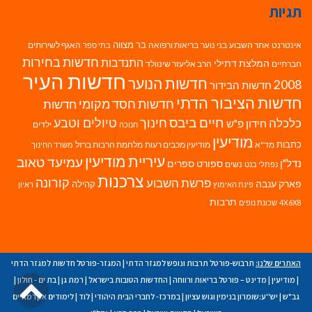
תגיות
בר מצווה
אינטרנט
אתר השבוע
בני נוער
בריאות ורפואה
האגף לשירותים
בתי ספר
חדשות בחירות
התנדבות
המלצת דתילי
חברתיים
הרב אליעזר שינוולד
חדשות העיר
חדשות הנוער
2008
חדשות הבידור
חדשות הציבור הדתי
חדשות חסד מקומי
חדשות
חיים ביבס
טיולים וטבע
כלכלה
חינוך
חידון פ"ש
ילדים
חנוכה
מודיעין
כתבות
מד"א
מודיעין מכבים רעות
מלחמת חרבות ברזל
משרד החינוך
עיריית מודיעין
עמיעד טאוב
נדל"ן
ספורט
ספרים
נשים
נפתלי בנט
צרכנות
פרשת השבוע
קורונה
פארק ענבה
קהילה
פינת האימוץ
ראיון
תרבות
4X6X8
שכונת נופים
האתרים שלנו:
תרבוש-פורטל תרבות ונופש למגזר הדתי
|
המגזר-פורטל חדשות למגזר הדתי
גל
|
מודיעין
|
מדינט – פורטל בריאות ורווחה
|
החדשות הטובות בישראל
|
רמת גן
|
בת ים - חולון
|
גב"ש
|
יש''ע:שומרון בנימין וגוש עציון
|
במרכז- לחברי הבית היהודי
|
לוד
|
לימודים אקדמאיים