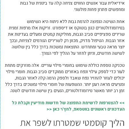
אידיאלית עבור אנשים החווים צניחה קלה עד בינונית של גבות
ומחפשים פתרון פחות פולשני.
אחת השיטה הנפוצה להרמת גבות ללא ניתוח היא השימוש
בנוירומודולטורים כגון בוטוקס או דיספורט. זריקות אלו מרפות זמנית
שרירים ספציפיים סביב הגבות, מחליקות קמטים ומעלים בעדינות את
אזור הגבות. הטיפול מדויק, מכוון רק לשרירים הגורמים לצניחת, ובכך
יוצר מראה טבעי ומתחדש. התוצאות נמשכות בדרך כלל בין שלושה
לשישה חודשים, וניתן לחזור על ההליך לפי הצורך.
טכניקה נוספת כוללת שימוש בחומרי מילוי עוריים. אלה מוזרקים מתחת
לעור כדי לספק עילוי ונפח באזורים ממוקדים סביב הגבות. חומרי מילוי
יכולים לעזור להחזיר נפח שאבד ולספק הרמה קלה לאזור הגבות,
ומציעים מראה רענן יותר. ההשפעות של חומרי מילוי נמשכים בדרך כלל
זמן רב יותר מאשר נוירומודולטורים, הנעים בין שישה חודשים לשנה.
>> להצטרפות לרשימת התפוצה של חדשות מודיעין וקבלת כל
העדכונים ראשונים בווטסאפ, לחץ/י כאן <<
הליך קוסמטי שמטרתו לשפר את