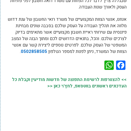
שבגללה צריך לדבר לכל הפחות עם משרד רואה חשבון לפני פתיחת
העסק ולאורך שנות העבודה.
‏אנחנו, אנשי הצוות המקצועיים של משרד רואי החשבון של ענת דדוש
מלווה את תהליך העבודה על העסק שלכם בסבבה שונים מבחינת
פיננסית עם ‏שירותי ראיית חשבון מקצועיים אשר מתאימים בדיוק
לצרכים שלכם. והכל, בתנאים הדרושים לכם ומתוך הבנה של המצב
המשפטי של העסק שלכם. ‏לפרטים נוספים ליצירת קשר עם אנשי
הצוות של המשרד, ניתן לפנות למספר הטלפון
0502858505
.
WhatsApp
Facebook
>> להצטרפות לרשימת התפוצה של חדשות מודיעין וקבלת כל
העדכונים ראשונים בווטסאפ, לחץ/י כאן <<