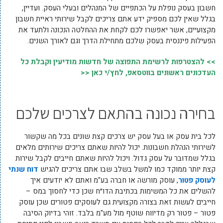
חשבון בעסק נופלת על הכתפיים של המנהלים ובעלי העסק. ועדיין,
בגלל שאין לכם מספיק ידע אתם צריכים ‏לקבל שירותי ראיית חשבון
מקצועיים, אשר יאפשרו לכם לקחת את ההחלטה הנכונה ולתעד את
הפעילות פיננסית בעסק שלכם מתחילת הדרך וגם לאורך השנים.
>> להצטרפות לרשימת התפוצה של חדשות מודיעין וקבלת כל
העדכונים ראשונים בווטסאפ, לחץ/י כאן <<
בחירה נכונה בהתאם לצרכים שלכם
‏לכל בית עסק או בעל עסק יש צרכים קצת שונים בכל מה שקשור
לשירותי הנהלת חשבונות. יכול להיות שאתם צריכים שירותים מלאים
בגלל שמדובר על עסק גדול. ויכול להיות שאתם חייבים לקבל שירות
קצת יותר ממוקד כמו למשל בשלב שבו אתם צריכים להגיש
דוח שנתי
לעוסק פטור
, עוסק מורשה או חברה בע"מ ואתם לא יודעים איך
להשלים את כל המשימות בכתיבת הדו״ח שכן כדי לחסוך במס –
חייבים לעשות זאת בצורה מקצועית גם לעוסקים פטורים שכן עוסק
פטור – פטור רק מדיווח שוטף מול מע"מ בלבד. ‏זוהי בדיוק הסיבה