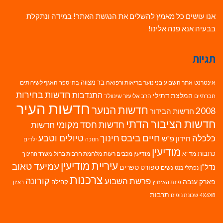
אנו עושים כל מאמץ להשלים את הנגשת האתר! במידה ונתקלת
בבעיה אנא פנה אלינו!
תגיות
בר מצווה
אינטרנט
אתר השבוע
בני נוער
בריאות ורפואה
האגף לשירותים
בתי ספר
חדשות בחירות
התנדבות
המלצת דתילי
חברתיים
הרב אליעזר שינוולד
חדשות העיר
חדשות הנוער
2008
חדשות הבידור
חדשות הציבור הדתי
חדשות חסד מקומי
חדשות
חיים ביבס
טיולים וטבע
כלכלה
חינוך
חידון פ"ש
ילדים
חנוכה
מודיעין
כתבות
מד"א
מודיעין מכבים רעות
מלחמת חרבות ברזל
משרד החינוך
עיריית מודיעין
עמיעד טאוב
נדל"ן
ספורט
ספרים
נשים
נפתלי בנט
צרכנות
פרשת השבוע
קורונה
פארק ענבה
קהילה
פינת האימוץ
ראיון
תרבות
4X6X8
שכונת נופים