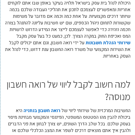
‏היכולת לנהל בית עסק בישראל תלויה בעיקר באופן שבו אתם לוקחים
אחריות ומאפשרים לעצמכם לתכנן את תהליכי העבודה שלכם בכמה
שיותר דרכים ‏מקצועיות. על אחת כמה וכמה אם מדובר על משימות
שקשורות לתחום ניהול הכספים, שם יש חשיבות עליונה להתנהל בצורה
חכמה וזהירה כדי לאפשר לעצמכם לייצר את המידע הדרוש לרשויות
המס ואכיפת החוק במקרה הצורך. לכן, כמעט כל בעל עסק מקבל
שירותי הנהלת חשבונות
על ידי רואה חשבון, וגם אתם יכולים לקבל
את השירות המקצועי של משרד רואה החשבון ענת דדוש, כדי לנהל את
העסק באחריות.
למה חשוב לקבל ליווי של רואה חשבון
מנוסה?
‏החשיבות המרכזית של שירותי ליווי של
רואה חשבון בנתניה
היא
ביכולת להבין מהו הסטטוס המשפטי, הפיננסי והמקצועי מבחינת מיסוי
בעסק שלכם. ‏בכל שלב הדרך השונים, יש צורך לבחון את פני הדברים
ולהבין איך אתם מוצאים דרכים לשפר את המצב הכלכלי שלכם או