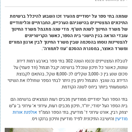
שמונה בתי ספר על יסודיים מהעיר זכו השבוע להיכלל ברשימת
התיכונים המצטיינים בהישגיהם הערכיים, החברתיים והלימודיים
של משרד החינוך לשנת תש"ף. מדי שנה מתגמל משרד החינוך
עובדי הוראה בגין הישגי בית הספר, כאשר הקריטריונים
להצטיינות נוסחו בהסכמה שבין משרד החינוך לבין ארגון המורים
ומשרד האוצר, במסגרת ההסכם "עוז לתמורה".
לטבלת המצטיינים נכנסו השנה 302 בתי ספר בארבע רמות דירוג
שונות, כאשר כל תיכון שנכלל ברשימה יקבל תגמול (חד פעמי) על
סכום שנע בין כ-3,000 שקלים לכ-8,000 שקל, בהתאם לקבוצת
הדירוג בה שובץ. התגמול ניתן בין היתר לבתי הספר שחוללו את השינוי
המשמעותי ביותר ביחס לשנה הקודמת.
בתי הספר העל יסודיים ממודיעין מכבים רעות הנמצאים ברשימה הם
בית הספר העל יסודי, יח"ד, תיכון מכבים רעות, עירוני א' עירוני ב' ע"ש
יצחק רבין, אורט עירוני ד' מודיעין, בתי הספר הממ"ד
אולפנת אורות
מודיעין
והישיבה התיכונית לפיד מודיעין ותיכון ברנקו ויס.