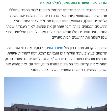
העדכונים ראשונים בווטסאפ, לחץ/י כאן <<
בעירייה הסבירו כי הקריטריונים לתגמול מכוונים לבתי הספר שחוללו
את השינוי המשמעותי ביותר באותם מדדים בקרב תלמידיהם בשנת
הלימודים תש"ף, בהשוואה לשנה הקודמת, ולא לבתי הספר בעלי
ההישגים הגבוהים ביותר, דבר שמחזק את ההישג, לאור העבודה שבתי
הספר בעיר נחשבים מלכתחילה למובילים ואף על פי כן מצליחים מידי
שנה לשפר את ההישגים הבית ספריים.
הרשימה נקבעה מתוך רצון של
משרד החינוך
להוקיר את בתי הספר על
תרומתם בעיצוב עתיד התלמידים והבאתם להצטיינות לימודית אישית,
חברתית וערכית בשנת הלימודים תש"ף. התגמול, שהינו חד פעמי, מחזק
ומתמרץ את קידום ערך המצוינות כאורח חיים, ויחד עם זאת מהווה אות
הערכה לעשייה החינוכית המעמיקה של הצוות החינוכי.