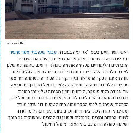
תיכון מכבים רעות
ראש העיר, חיים ביבס: "אני גאה בעובדה
שבכל שנה בתי ספר מהעיר
נמצאים גבוה ברשימת בתי הספר המצטיינים בהישגיהם הערכיים
החברתיים והלימודיים מעצימה את מה שכולנו יודעים, שהמערכת שלנו
לא רק מלמדת אלה בעיקר מחנכת לערכים. שנה שעברה עלינו היתה
שנה מאתגרת עקב התפרצות נגיף הקורונה. העובדה ששמונה בתי ספר
מהעיר נכללת ברשימה איכותית זו זה לא דבר של מה בכך. זו תוצאה
של עבודה בלתי פוסקת, יצירתית והמון מסירות של צוותי המורים
בהובלת המנהלות והמנהלים כלפי התלמידים והחברה. בסופו של יום,
הפרסים שניתנים לבתי הספר מתורגמים לטיפוח דור ערכי, מוביל
ומנהיגותי וזהו ההישג האמיתי והחשוב ביותר. אני רוצה לומר תודה
לצוותי המורות ומורים, למנהלים וכמובן גם להורים שמעניקים גב תומך
ושיתוף פעולה הדוק עם בתי הספר ומינהל החינוך."