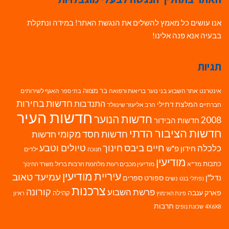
אנו עושים כל מאמץ להשלים את הנגשת האתר! במידה ונתקלת
בבעיה אנא פנה אלינו!
תגיות
בר מצווה
אינטרנט
אתר השבוע
בני נוער
בריאות ורפואה
האגף לשירותים
בתי ספר
חדשות בחירות
התנדבות
המלצת דתילי
חברתיים
הרב אליעזר שינוולד
חדשות העיר
חדשות הנוער
2008
חדשות הבידור
חדשות הציבור הדתי
חדשות חסד מקומי
חדשות
חיים ביבס
טיולים וטבע
כלכלה
חינוך
חידון פ"ש
ילדים
חנוכה
מודיעין
כתבות
מד"א
מודיעין מכבים רעות
מלחמת חרבות ברזל
משרד החינוך
עיריית מודיעין
עמיעד טאוב
נדל"ן
ספורט
ספרים
נשים
נפתלי בנט
צרכנות
פרשת השבוע
קורונה
פארק ענבה
קהילה
פינת האימוץ
ראיון
תרבות
4X6X8
שכונת נופים