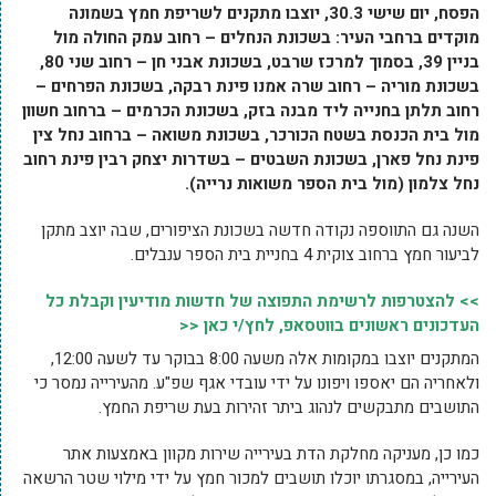
הפסח, יום שישי 30.3, יוצבו מתקנים לשריפת חמץ בשמונה
מוקדים ברחבי העיר: בשכונת הנחלים – רחוב עמק החולה מול
בניין 39, בסמוך למרכז שרבט, בשכונת אבני חן – רחוב שני 80,
בשכונת מוריה – רחוב שרה אמנו פינת רבקה, בשכונת הפרחים –
רחוב תלתן בחנייה ליד מבנה בזק, בשכונת הכרמים – ברחוב חשוון
מול בית הכנסת בשטח הכורכר, בשכונת משואה – ברחוב נחל צין
פינת נחל פארן, בשכונת השבטים – בשדרות יצחק רבין פינת רחוב
נחל צלמון (מול בית הספר משואות נרייה).
השנה גם התווספה נקודה חדשה בשכונת הציפורים, שבה יוצב מתקן
לביעור חמץ ברחוב צוקית 4 בחניית בית הספר ענבלים.
>> להצטרפות לרשימת התפוצה של חדשות מודיעין וקבלת כל
העדכונים ראשונים בווטסאפ, לחץ/י כאן <<
המתקנים יוצבו במקומות אלה משעה 8:00 בבוקר עד לשעה 12:00,
ולאחריה הם יאספו ויפונו על ידי עובדי אגף שפ"ע. מהעירייה נמסר כי
התושבים מתבקשים לנהוג ביתר זהירות בעת שריפת החמץ.
כמו כן, מעניקה מחלקת הדת בעירייה שירות מקוון באמצעות אתר
העירייה, במסגרתו יוכלו תושבים למכור חמץ על ידי מילוי שטר הרשאה