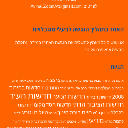
לפרטים: Avihai.ZoomAt@gmail.com
האתר בתהליך הנגשה לבעלי מוגבלויות
אנו עושים כל מאמץ להשלים את הנגשת האתר! במידה ונתקלת
בבעיה אנא פנה אלינו!
תגיות
בר מצווה
אינטרנט
אתר השבוע
בני נוער
בריאות ורפואה
האגף לשירותים
בתי ספר
חדשות בחירות
התנדבות
המלצת דתילי
חברתיים
הרב אליעזר שינוולד
חדשות העיר
חדשות הנוער
2008
חדשות הבידור
חדשות הציבור הדתי
חדשות חסד מקומי
חדשות
חיים ביבס
טיולים וטבע
כלכלה
חינוך
חידון פ"ש
ילדים
חנוכה
מודיעין
כתבות
מד"א
מודיעין מכבים רעות
מלחמת חרבות ברזל
משרד החינוך