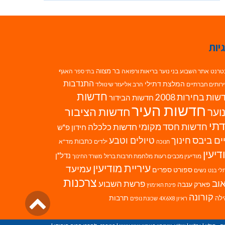
יות
בר מצווה
טרנט
אתר השבוע
בני נוער
בריאות ורפואה
האגף
בתי ספר
התנדבות
המלצת דתילי
רותים חברתיים
הרב אליעזר שינוולד
חדשות
ות בחירות 2008
חדשות הבידור
חדשות העיר
חדשות הציבור
וער
תי
חדשות חסד מקומי
חדשות כלכלה
חידון פ"ש
ים ביבס
טיולים וטבע
חינוך
כתבות
ילדים
מד"א
חנוכה
דיעין
נדל"ן
מודיעין מכבים רעות
מלחמת חרבות ברזל
משרד החינוך
עיריית מודיעין
עמיעד
ספורט
ספרים
נשים
לי בנט
צרכנות
וב
פרשת השבוע
פארק ענבה
פינת האימוץ
גליל
קורונה
לה
תרבות
ראיון 4X6X8
שכונת נופים
לרא