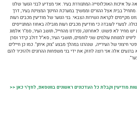
על איכות האוכלוסייה המתגוררת בעיר. אני מצדיע לבני הנוער שלנו
מתחיל בבית אצל ההורים וממשיך במערכת החינוך המצוינת בעיר, דרך
נו מקיימים לקראת השירות הצבאי. בני הנוער של מודיעין מכבים רעות
ולה. לצערי לעובדה כי מודיעין מכבים רעות מובילה באחוז המתגייסים
 יש מחיר לא פשוט. לאחרונה, נפרדנו מהחייל, תושב העיר, סמ"ר אלמוג
ליווינו למנוחת עולמים שני לוחמים, תושבי העיר, סא"ל דולב קידר וסרן
טי חיצוני של העירייה, שנהרגו במהלך מבצע "צוק איתן". כמו כן חיילים
 ברגעים אלה אני רוצה לחזק את ידי בני משפחות ההרוגים ולהזכיר להם
ער".
 מודיעין וקבלת כל העדכונים ראשונים בווטסאפ, לחץ/י כאן <<