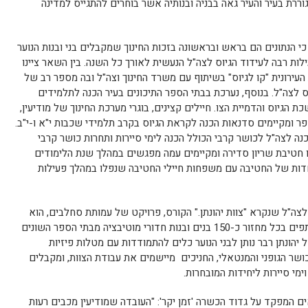
ררת בעיר והעיר גאה בבניה ובנותיה אשר בוחרים להתגייס למדינה
 כי הנתונים הם בראש ובראשונה בזכות החינוך שמקבלים בני ובנות הנוער
לות רבה לעידוד הגיוס לצה"ל הנעשית לאורך כל השנה. בין השאר ציינו
העירונית "קו לגיוס" בשיתוף עם משרד החינוך וצה"ל ובה מספר רב של
ס לצה"ל. בנוסף, נערכת בבתי הספר התיכונים בעיר הכנה לתלמידים
הגיוס והדמיית הצו. חיילים קצינים, בוגרי מערכת החינוך של מודיעין,
פר ומקיימים סדנאות הכנה לקראת הגיוס בקרב תלמידי שכבות י"א ו-י"ב.
ה לצה"ל לכושר קרבי הכולל הכנה לימי סיירות ותחרות כושר קרבי
צו חטיבת שריון סדירה ומקיימים עמה מפגשים במהלך שנת הלימודים
ות של החטיבה עם משפחות חיילי החטיבה שנפלו במהלך פעילות
לצה"ל שנקרא "צוות יהונתן." הקורס, פרויקט של עמותת סחלבים, הוא
למעשה קורס הכנה לצה"ל, במסגרתו משתתפים בכל מחזור כ-150 בנים ובנות חדורי מוטיבציה מבתי הספר השונים
ל יהונתן רבר נותן לבני הנוער כלים להתמודדות עם מטלות פיזיות
כושר הגופני והמנטאלי, החניכים מיישמים את עבודת הצוות, ומקבלים
מי סיירות ליחידות המובחרות.
ם המפקד על גדוד הכשרה 'זמן יקר': "העובדה שמודיעין מכבים רעות