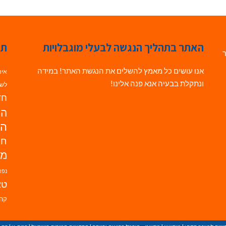
האתר בתהליך הנגשה לבעלי מוגבלויות
תג
ר
אנו עושים כל מאמץ להשלים את הנגשת האתר! במידה
אינ
ונתקלת בבעיה אנא פנה אלינו!
לשי
חדש
הנ
הד
חי
מו
נפת
טא
קהי