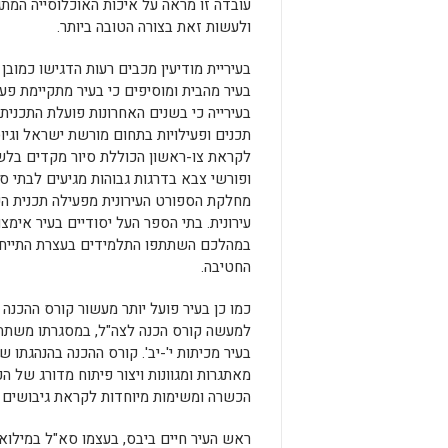
עובדה זו מראה על איכות האוכלוסייה המתגו
ולעשות זאת בצורה הטובה ביותר.
בעיריית מודיעין מכבים רעות הדגישו כמובן
בעיר מהבית ומוסיפים כי בעיר מתקיימת פעי
בעירייה כי בשנים האחרונות פועלת התכנית 
תכנים ופעילויות בתחום מורשת ישראל וגיו
לקראת צו-ראשון הכוללת סיור מקדים בלשכת 
ופורשי צבא בדרגות גבוהות מגיעים לבתי ס
מחלקת הספורט העירונית מפעילה תכנית הכנ
עירונית. בתי הספר העל יסודיים בעיר אימ
במהלכם השתתפו התלמידים בעצרת התייחד
החטיבה.
כמו כן בעיר פועל יותר מעשור קורס ההכנה 
בעיר מכיתות י'-יב'. קורס ההכנה בהנהגתו ש
מאתגרות ומגוונות ויצור פיתוח מדורג של ה
הכשרה ומשימות מיוחדות לקראת גיבושים וי
ראש העיר חיים ביבס, בעצמו סא"ל במילואי