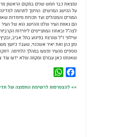
נמצאת כבר חמש שנים במקום הראשון מראה 
על ההישג המרשים. החינוך לתרומה למדינה 
המורים והמנהלים ועד תכניות מיוחדות שאנח
הם גאוות העיר שלנו וההישג הוא של העיר כ
לצה"ל ובאחוז המתגייסים ליחידות הקרביות
שילוני ז"ל שנרצח בפיגוע בתל אביב, ובקיץ 
נתן כהן ואת יאיר אשכנזי, שעבד כיועץ משפ
נוספים מהעיר נפצעו במהלך הלחימה. דווקא
שאנחנו כאן עבורם ומקווה שלא ידעו עוד צ
WhatsApp
Facebook
>> להצטרפות לרשימת התפוצה של חדשות