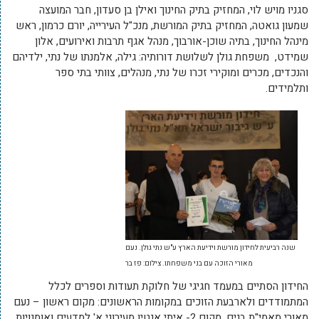
סגניו מויש לוי, המחזיק בתיק החינוך ואילן בן סעדון, חבר המועצה
שמעון גואטה, המחזיק בתיק המורשת, מנכ"ל העירייה, יורם כרמון, ראש
מינהל החינוך, בתיה שוכן-אורבוך, מנהל אגף תרבות ואירועים, אלון
שמידט, משפחת גולן לשלושת דורותיה: גילה, אלמנתו של נתי, ילדיהם
והנכדים, מכרים ומוקירי זכרו של נתי, מנהלים, צוותי בתי ספר
ותלמידים.
שנה רביעית לחידון מורשת וידיעת הארץ ע"ש נתי גולן. נעם
מאורי הזוכה עם בני משפחתו. צילום: פז בר
החידון הסתיים במעמד חגיגי של חלוקת תעודות וספרים לכלל
המתמודדים ולארבעת הזוכים במקומות הראשונים: מקום ראשון – נעם
מאורי מאמי"ת בנים, מקום 2- איתי אנטין מעירוני א' למדעים ואומנויות