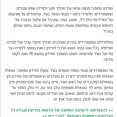
החידון הפומבי מהווה שיאו של תהליך חקר ולמידה אותו עוברים
המתמודדים תלמידי כיתה י' מבתי הספר בעיר, שלומדים על מורשתו
של תא"ל נתי גולן ז"ל, תושב העיר, שקיבל את עיטור הגבורה על
לחימתו וגבורתו במלחמת ששת הימים, העיטור הגבוה ביותר שניתן
בצה"ל.
התלמידים המתמודדים בחידון משלבים תהליך חינוכי ערכי של למידה
חווייתית. בכל שנה נבחר נושא מרכזי לחידון, וזאת בנוסף ללמידה על
נתי ועל העיר ומורשתה. השנה התמקד החידון בנושא 70 שנה לקום
מדינה.
16 המתמודדים מבתי הספר השונים בעיר, שעלו לחידון הפומבי, נשאלו
שאלות מורכבות והפגינו ידע רב הן בשלבים הראשוניים של החידון והן
בשאלות המכובדים של ראש העיר, חיים ביבס ושל סגנו ומחזיק תיק
החינוך, מויש לוי. בשאלת משפחת גולן, בחר בנו, ניר גולן, לספר על
קורות אביו כאב וכלוחם, שאהב את המדינה ונקשר לרמת הגולן ואף
שינה את שמו לגולן, כשם חבל ארץ זה.
>> להצטרפות לרשימת התפוצה של חדשות מודיעין וקבלת כל
העדכונים ראשונים בווטסאפ, לחץ/י כאן <<