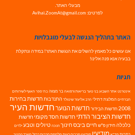
מבעלי האתר.
לפרטים: Avihai.ZoomAt@gmail.com
האתר בתהליך הנגשה לבעלי מוגבלויות
אנו עושים כל מאמץ להשלים את הנגשת האתר! במידה ונתקלת
בבעיה אנא פנה אלינו!
תגיות
בר מצווה
אינטרנט
אתר השבוע
בני נוער
בריאות ורפואה
האגף לשירותים
בתי ספר
חדשות בחירות
התנדבות
המלצת דתילי
חברתיים
הרב אליעזר שינוולד
חדשות העיר
חדשות הנוער
2008
חדשות הבידור
חדשות הציבור הדתי
חדשות חסד מקומי
חדשות
חיים ביבס
טיולים וטבע
כלכלה
חינוך
חידון פ"ש
ילדים
חנוכה
מודיעין
כתבות
מד"א
מודיעין מכבים רעות
מלחמת חרבות ברזל
משרד החינוך