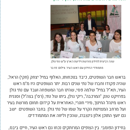
שנה רביעית לחידון מורשת וידיעת הארץ ע"ש נתי גולן.
מתמודדי החידון עם ראש העיר. צילום: פז בר
בראש חבר השופטים, כיבד בנוכחותו, האלוף במיל יצחק (חקי) הראל,
שהיה פקודו וחברו של נתי שנים רבות. יתר השופטים היו מ"מ ראש
העיר, תא"ל במיל' שלמה פסי, שהינו חבר המשפחה ועבד עם נתי גולן
בפרויקט טנק "המרכבה", ריקי גולן, ביתו של נתי, (רס"ן בצה"ל) וסגנית
ראש מינהל החינוך, מירי חוגרי, האחראית על קידום תחום מורשת בעיר
ועל מרחב המצוינות הקרוי על שמו של נתי גולן. בחבר השופטים ישב
גם יועץ התוכן אלון גינצברג, שהכין וליווה את המתמודדים.
בחידון הפומבי. בין הצופים המרותקים נכחו גם ראש העיר, חיים ביבס,