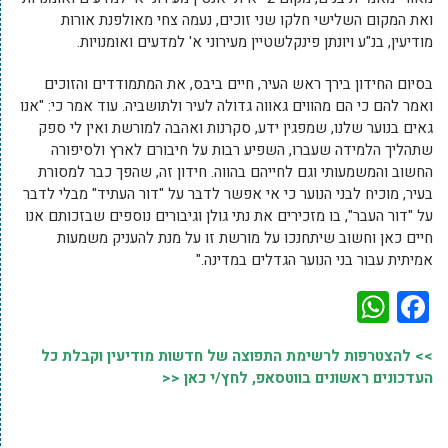
ואת המקום השלישי חלקו שני זוכים, נעמה צחי מאולפנת אורות
מודיעין, בנ"ע ויונתן פינקלשטיין מעירוני א' למדעים ואומנויות.
בסיום החידון בירך ראש העיר, חיים ביבס, את המתמודדים והזוכים
ואמר להם כי הם מהווים גאווה גדולה לעיר ולתושביה. עוד אמר כי: "אנו
גאים בנוער שלנו, שמפגין ידע, סקרנות ואהבה למורשת ואין לי ספק
שתהליך הלמידה שעברו, השפיע רבות על חיבורם לארץ ולסיפורה
החשוב והמשמעותי וגם לחייהם בהווה. חידון זה, שהפך כבר למסורת
בעיר, מוכיח לבני הנוער כי אי אפשר לדבר על "דור העתיד" מבלי לדבר
על "דור העבר", בו מזכירים את נתי גולן וגיבורים נוספים שבזכותם אנו
חיים כאן וחשוב שיתחנכו על מורשת זו על מנת להעניק משמעות
אמיתית עבור בני הנוער הגדלים במדינה."
WhatsApp
Facebook
>> להצטרפות לרשימת התפוצה של חדשות מודיעין וקבלת כל
העדכונים ראשונים בווטסאפ, לחץ/י כאן <<