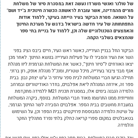
של טולנר ואנשי משרדו נעשה זאת במסגרת סיור של משלחת
מורים מהמדינה, אשר עוברת לראשונה הכשרה חינוכית ב"יד ושם"
על השואה. מטרת הביקור בעיר הייתה בעיקר, ללמוד אודות
התפתחותה של עיר חדשה בישראל בדגש על מערכת החינוך
והאמצעים הטכנולוגיים שלה וכן, ללמוד על בניית בתי ספר
שנמצאים בשלבי הקמה.
הביקור החל בבניין העירייה, כאשר ראש העיר, חיים ביבס הציג בפני
השר את העיר והסביר לו על פעילות העירייה בנושא החינוך. לאחר מכן
יצאו האורחים ל"סיור חינוך", כאשר את המשלחת הגרמנית ליוו מנהלת
אגף מבני ציבור בעירייה, מיכל שטרית, ומנכ"ל מנהלת אופק, רון ברזני.
תחילה הגיעו חברי המשלחת לבית ספר עירוני ה' ע"ש יצחק נבון. בבית
ספר זה, אירחה המנהלת ליאת אפלבוים, בחדר האודיטוריום ובמרחב
הלמידה הנבנה בימים אלו, במסגרת תכנית M21 ללמידה מתקדמת
וחווייתית ממנו התרשמו מאוד חברי המשלחת. בנוסף, ביקרה המשלחת
במעבדת מחשבים בבית הספר. אפלבוים הסבירה לשר החינוך הגרמני,
על שיטת הלמידה המבוססת פרויקטים בבית הספר וכן, על השימוש
בטאבלטים במקום ספרי קריאה כחלק בלתי נפרד מתהליך החקר
והלמידה.