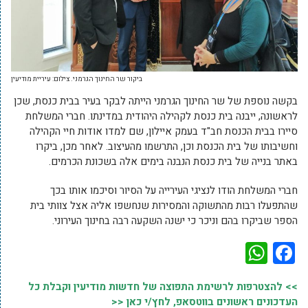
ביקור שר החינוך הגרמני. צילום: עיריית מודיעין
בקשה נוספת של שר החינוך הגרמני הייתה לבקר בעיר בבית כנסת, שכן
לראשונה, ייבנה בית כנסת לקהילה היהודית במדינתו. חברי המשלחת
סיירו בבית הכנסת חב"ד בעמק איילון, שם למדו אודות חיי הקהילה
וחשיבותו של בית הכנסת וכן, התרשמו מהעיצוב. לאחר מכן, ביקרו
באתר בנייה של בית כנסת הנבנה בימים אלה בשכונת הכרמים.
חברי המשלחת הודו לנציגי העירייה על הסיור וסיכמו אותו בכך
שהתפעלו רבות מהתשוקה והמסירות שנחשפו אליה אצל צוותי בית
הספר שביקרו בהם וניכר כי ישנה השקעה רבה בחינוך העירוני.
WhatsApp
Facebook
>> להצטרפות לרשימת התפוצה של חדשות מודיעין וקבלת כל
העדכונים ראשונים בווטסאפ, לחץ/י כאן <<