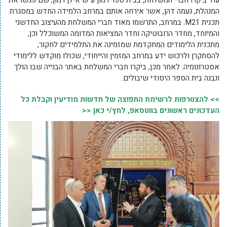
עוד ביקרו חברי המשלחת, בבית ספר רמון ע"ש אילן רמון, שם פגשו את
המנהלת, נעמה דהן, אשר אירחה אותם במרחב הלמידה החדש במסגרת
תכנית M21. במרחב, התרשמו מאוד חברי המשלחת מהעיצוב החדשני
והמיוחד, מחדר הרובוטיקה וחדר המציאות המדומה המשוכלל וכן,
מתכנית הלימודים המתקדמת שמזמינה את התלמידים לחקור,
להסתקרן ולרכוש ידע במרחב המזמין והייחודי, שכולו מוקדש ללימודי
אסטרונומיה. לאחר מכן, ביקרו חברי המשלחת באתר הבנייה שבו הולך
ונבנה בית הספר היסודי שיבולים.
>> להצטרפות לרשימת התפוצה של חדשות מודיעין וקבלת כל
העדכונים ראשונים בווטסאפ, לחץ/י כאן <<