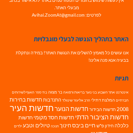
מבעלי האתר.
לפרטים: Avihai.ZoomAt@gmail.com
האתר בתהליך הנגשה לבעלי מוגבלויות
אנו עושים כל מאמץ להשלים את הנגשת האתר! במידה ונתקלת
בבעיה אנא פנה אלינו!
תגיות
בר מצווה
אינטרנט
אתר השבוע
בני נוער
בריאות ורפואה
האגף לשירותים
בתי ספר
חדשות בחירות
התנדבות
המלצת דתילי
חברתיים
הרב אליעזר שינוולד
חדשות העיר
חדשות הנוער
2008
חדשות הבידור
חדשות הציבור הדתי
חדשות חסד מקומי
חדשות
חיים ביבס
טיולים וטבע
כלכלה
חינוך
חידון פ"ש
ילדים
חנוכה