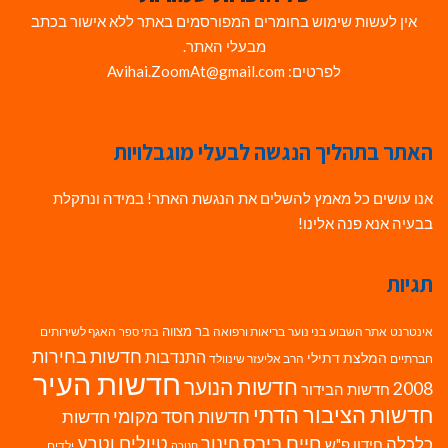
אין לעשות שימוש בחומרים המפורסמים באתר ללא אישור בכתב
מבעלי האתר.
לפרטים: Avihai.ZoomAt@gmail.com
האתר בתהליך הנגשה לבעלי מוגבלויות
אנו עושים כל מאמץ להשלים את הנגשת האתר! במידה ונתקלת
בבעיה אנא פנה אלינו!
תגיות
בר מצווה
אינטרנט
אתר השבוע
בני נוער
בריאות ורפואה
האגף לשירותים
בתי ספר
חדשות בחירות
התנדבות
המלצת דתילי
חברתיים
הרב אליעזר שינוולד
חדשות העיר
חדשות הנוער
2008
חדשות הבידור
חדשות הציבור הדתי
חדשות חסד מקומי
חדשות
חיים ביבס
טיולים וטבע
כלכלה
חינוך
חידון פ"ש
ילדים
חנוכה