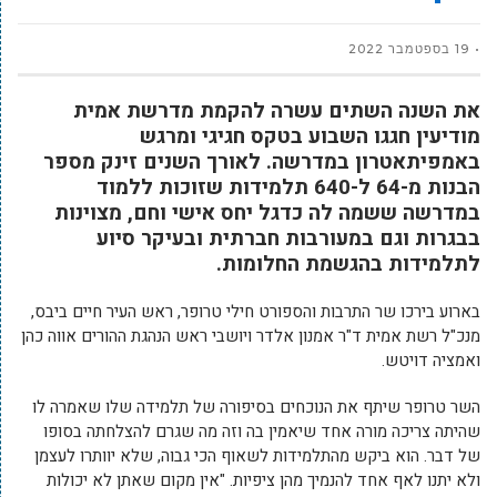
19 בספטמבר 2022
את השנה השתים עשרה להקמת מדרשת אמית
מודיעין חגגו השבוע בטקס חגיגי ומרגש
באמפיתאטרון במדרשה. לאורך השנים זינק מספר
הבנות מ-64 ל-640 תלמידות שזוכות ללמוד
במדרשה ששמה לה כדגל יחס אישי וחם, מצוינות
בבגרות וגם במעורבות חברתית ובעיקר סיוע
לתלמידות בהגשמת החלומות.
בארוע בירכו שר התרבות והספורט חילי טרופר, ראש העיר חיים ביבס,
מנכ"ל רשת אמית ד"ר אמנון אלדר ויושבי ראש הנהגת ההורים אווה כהן
ואמציה דויטש.
השר טרופר שיתף את הנוכחים בסיפורה של תלמידה שלו שאמרה לו
שהיתה צריכה מורה אחד שיאמין בה וזה מה שגרם להצלחתה בסופו
של דבר. הוא ביקש מהתלמידות לשאוף הכי גבוה, שלא יוותרו לעצמן
ולא יתנו לאף אחד להנמיך מהן ציפיות. "אין מקום שאתן לא יכולות