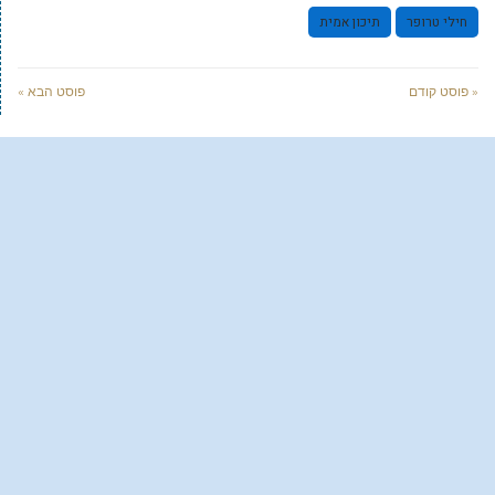
חילי טרופר
תיכון אמית
« פוסט קודם
פוסט הבא »