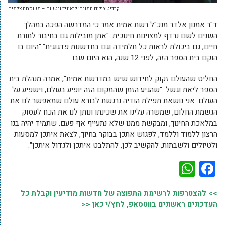
קרדיט צילום תמונה: ליאוניד ונטשה – משפחת צלמים
ד"ר אמנון אלדר מנכ"ל רשת אמית אמר כי המדרשה הפכה במהלך
השנים לשם נרדף למצוינות חינוכית. "אתן מובילות גם בחיבור לתורת
חיים, גם ביכולת לראות כל תלמידה וגם בחדשנות פדגוגית"."היום בו
הוקם בית הספר הזה, לפני 12 שנה, הוא היום שבו
החליט שהעולם זקוק לחידוש שיש במדרשת אמית", אמרה מנהלת בית
הספר ליאת וגשל. "שהגיע הזמן שהמקום הזה יופיע בעולם, וישפיע על
העולם. אני נושאת תפילת הודיה נרגשת לבורא עולם שמאפשר לנו את
הגשמת החלום, שמשרה עלינו את שכינתו ונותן לנו את הכח לעסוק
במלאכת החינוך, ומבקשת ממנו שלא נתעייף אף פעם. שתמיד יהיה בנו
הרצון ללמוד וללמד, לפגוש אתכן בבוקר בחיוך, לצאת איתכן למסעות
ולטיולים ולשבתות, להקשיב לכן, להתלבט איתכן ולגדול איתכן".
WhatsApp
Facebook
>> להצטרפות לרשימת התפוצה של חדשות מודיעין וקבלת כל
העדכונים ראשונים בווטסאפ, לחץ/י כאן <<