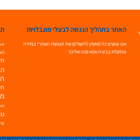
האתר בתהליך הנגשה לבעלי מוגבלויות
תג
ר
אנו עושים כל מאמץ להשלים את הנגשת האתר! במידה
אינ
ונתקלת בבעיה אנא פנה אלינו!
לשי
חדש
הנ
הד
חי
מו
נפת
טא
קהי