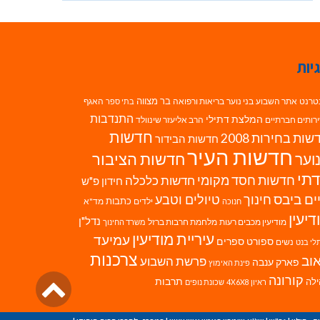
יות
בר מצווה
טרנט
אתר השבוע
בני נוער
בריאות ורפואה
האגף
בתי ספר
התנדבות
המלצת דתילי
רותים חברתיים
הרב אליעזר שינוולד
חדשות
ות בחירות 2008
חדשות הבידור
חדשות העיר
חדשות הציבור
וער
תי
חדשות חסד מקומי
חדשות כלכלה
חידון פ"ש
ים ביבס
טיולים וטבע
חינוך
כתבות
ילדים
מד"א
חנוכה
דיעין
נדל"ן
מודיעין מכבים רעות
מלחמת חרבות ברזל
משרד החינוך
עיריית מודיעין
עמיעד
ספורט
ספרים
נשים
לי בנט
צרכנות
וב
פרשת השבוע
פארק ענבה
פינת האימוץ
גליל
קורונה
לה
תרבות
ראיון 4X6X8
שכונת נופים
לרא