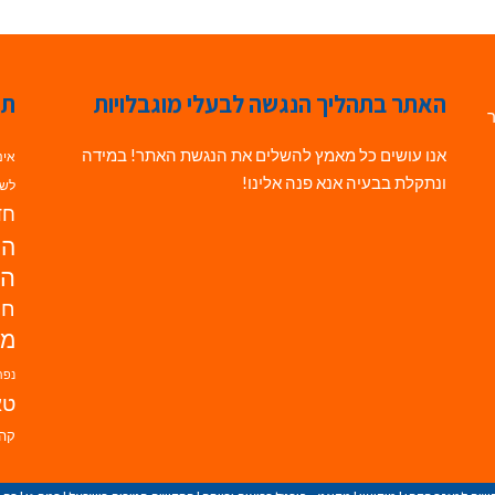
האתר בתהליך הנגשה לבעלי מוגבלויות
תג
ר
אנו עושים כל מאמץ להשלים את הנגשת האתר! במידה
אינ
ונתקלת בבעיה אנא פנה אלינו!
לשי
חדש
הנ
הד
חי
מו
נפת
טא
קהי