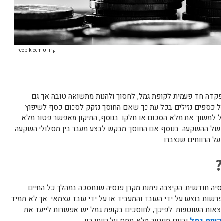
קרדיט Freepik.com
פקדה חד פעמית לקופת גמל, לחסוך ולהנות מתשואה טובה אך גם
 כספים נזילים בכל עת כך שאם החוסך נזקק לסכום כסף לשיפוץ
ול למשוך את מלא הסכום או חלקו. בנוסף, התיקון מאפשר פטור מלא
ות של ההשקעה. בנוסף אם החוסך מבקש לבצע מעבר בין מסלולי השקעה
ל הרווחים שנצברו.
יה חודשית. הקיצבה ניתנת מקרן פנסיה שנחסכה במהלך כל החיים
ות בוצעו על ידי העובד והמעביד או על ידי עובד עצמאי. אך לא תמיד
צאות השוטפות. לפיכך, לחוסכים בקופת גמל יש אפשרות לייעד את
נהנים מפטור מלא ממס על רווחי הון.