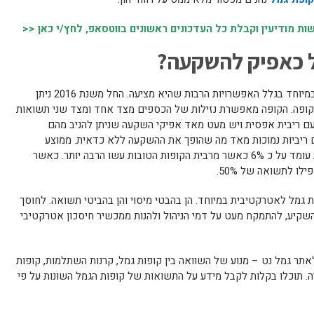
 מודיעין וקבלת כל העדכונים ראשונים בווטסאפ, לחץ/י כאן <<
ל כאפיק להשקעה?
הפכה לאטרקטיבית במיוחד בגלל האפשרויות הרבות שהיא מציעה. החל משנת 2016 ניתן
קופה. הקופה מאפשרת נזילות של הכספים מצד אחד ומצד שני תשואות
עם ריבית אפסית ויש מעט מאד אפיקי השקעה שניתן להניב מהם
 ריביות נמוכות מאד מה שהופך את ההשקעה ללא כדאית. ממוצע
התשואה של קופות הגמל בשנים האחרונות עומד על כ 6% כאשר מרבית הקופות הטובות עשו הרבה יותר. כאשר
לו לתשואה של 50%.
ההשקעה בקופת גמל לאטרקטיבית במיוחד. הן בהבטי מיסוי והן בהביטי תשואה. לחוסך
שקיע, להתמקח מעט על דמי הניהול ולהנות ממכשיר חיסכון אטרקטיבי
תר גמל נט – מנוע של השוואה בין קופות גמל, קרנות השתלמות, קופות
ה. תוכלו בקלות לקבל מידע על התשואות של קופות הגמל השונות על פי