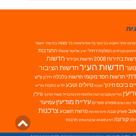
יות
בר מצווה
טרנט
אתר השבוע
בני נוער
בריאות ורפואה
האגף
בתי ספר
התנדבות
המלצת דתילי
רותים חברתיים
הרב אליעזר שינוולד
חדשות
ות בחירות 2008
חדשות הבידור
חדשות העיר
חדשות הציבור
וער
תי
חדשות חסד מקומי
חדשות כלכלה
חידון פ"ש
ים ביבס
טיולים וטבע
חינוך
כתבות
ילדים
מד"א
חנוכה
דיעין
נדל"ן
מודיעין מכבים רעות
מלחמת חרבות ברזל
משרד החינוך
עיריית מודיעין
עמיעד
ספורט
ספרים
נשים
לי בנט
צרכנות
וב
פרשת השבוע
פארק ענבה
פינת האימוץ
גליל
קורונה
לה
תרבות
ראיון 4X6X8
שכונת נופים
לרא