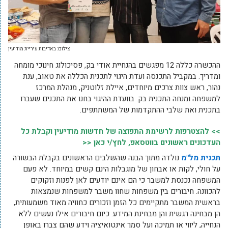
צילום: באדיבות עיריית מודיעין
ההכשרה כללה 12 מפגשים בהנחיית אודי בק, פסיכולוג חינוכי מומחה
ומדריך. במקביל התכנסה ועדת היגוי לתכנית הכללה את טאוב, ענת
נהור, ראש צוות צרכים מיוחדים, איילת זלוטניק, מנהלת המרכז
למשפחה ומנחה התכנית בק. בוועדת ההיגוי בחנו את התכנים שעברו
בתכנית ואת שלבי ההתקדמות של המשתתפים.
>> להצטרפות לרשימת התפוצה של חדשות מודיעין וקבלת כל
העדכונים ראשונים בווטסאפ, לחץ/י כאן <<
תכנית מל"מ
נולדה מתוך הבנה שהשלבים הראשונים בקבלת הבשורה
על חולי, לקות או אבחון של מוגבלות הינם קשים במיוחד. לא פעם
המשפחה נכנסת למשבר כי הם אינם יודעים לאן לפנות וזקוקים
להכוונה. חיבורים בין משפחות שחוו משבר למשפחות שנמצאות
בראשית המשבר מתקיימים כל הזמן וזכורים כחוויה מאוד משמעותית,
הן מבחינה רגשית והן מבחינת המידע. כיום חיבורים אילו נעשים ללא
הנחייה, ליווי או תמיכה ועל סמך אינטואיציה וידע שהם צברו באופן