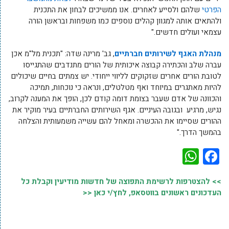
הפרטי
שלהם ולסייע לאחרים. אנו ממשיכים לבחון את התכנית
ולהתאים אותה למגוון קהלים נוספים כמו משפחות ובראשן הורה
עצמאי ועולים חדשים."
מנהלת האגף לשירותים חברתיים
, גב' מרינה שדה: "תכנית מל"מ אכן
עברה שלב והכתירה קבוצה איכותית של הורים מתנדבים שהתגייסו
לטובת הורים אחרים שזקוקים לליווי ייחודי. יש צמתים בחיים שיכולים
להיות מאתגרים במיוחד ואף מטלטלים, ונראה כי נוכחות, תמיכה
והכוונה של אדם שעבר בצומת דומה קודם לכן, הופך את המענה לקרוב,
נגיש, מרגיע ובגובה העיניים. אגף השירותים החברתיים בעיר מוקיר את
ההורים שסיימו את ההכשרה ומאחל להם עשייה משמעותית והצלחה
בהמשך הדרך."
WhatsApp
Facebook
>> להצטרפות לרשימת התפוצה של חדשות מודיעין וקבלת כל
העדכונים ראשונים בווטסאפ, לחץ/י כאן <<