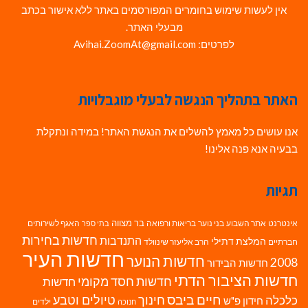
אין לעשות שימוש בחומרים המפורסמים באתר ללא אישור בכתב
מבעלי האתר.
לפרטים: Avihai.ZoomAt@gmail.com
האתר בתהליך הנגשה לבעלי מוגבלויות
אנו עושים כל מאמץ להשלים את הנגשת האתר! במידה ונתקלת
בבעיה אנא פנה אלינו!
תגיות
בר מצווה
אינטרנט
אתר השבוע
בני נוער
בריאות ורפואה
האגף לשירותים
בתי ספר
חדשות בחירות
התנדבות
המלצת דתילי
חברתיים
הרב אליעזר שינוולד
חדשות העיר
חדשות הנוער
2008
חדשות הבידור
חדשות הציבור הדתי
חדשות חסד מקומי
חדשות
חיים ביבס
טיולים וטבע
כלכלה
חינוך
חידון פ"ש
ילדים
חנוכה