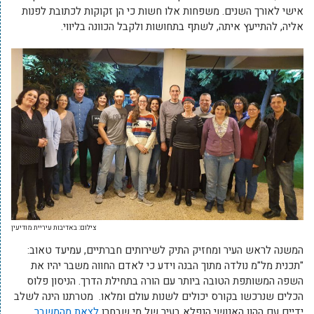
אישי לאורך השנים. משפחות אלו חשות כי הן זקוקות לכתובת לפנות
אליה, להתייעץ איתה, לשתף בתחושות ולקבל הכוונה בליווי.
צילום: באדיבות עיריית מודיעין
המשנה לראש העיר ומחזיק התיק לשירותים חברתיים, עמיעד טאוב:
"תכנית מל"מ נולדה מתוך הבנה וידע כי לאדם החווה משבר יהיו את
השפה המשותפת הטובה ביותר עם הורה בתחילת הדרך. הניסון פלוס
הכלים שנרכשו בקורס יכולים לשנות עולם ומלאו. מטרתנו הינה לשלב
ידיים עם ההון האנושי הנפלא בעיר של מי שבחרו
לצאת מהמשבר