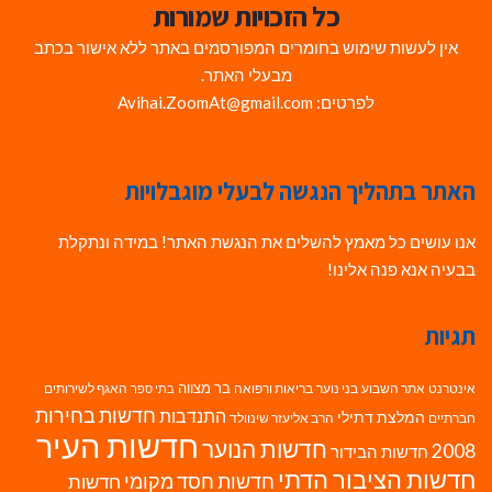
כל הזכויות שמורות
אין לעשות שימוש בחומרים המפורסמים באתר ללא אישור בכתב
מבעלי האתר.
לפרטים: Avihai.ZoomAt@gmail.com
האתר בתהליך הנגשה לבעלי מוגבלויות
אנו עושים כל מאמץ להשלים את הנגשת האתר! במידה ונתקלת
בבעיה אנא פנה אלינו!
תגיות
בר מצווה
אינטרנט
אתר השבוע
בני נוער
בריאות ורפואה
האגף לשירותים
בתי ספר
חדשות בחירות
התנדבות
המלצת דתילי
חברתיים
הרב אליעזר שינוולד
חדשות העיר
חדשות הנוער
2008
חדשות הבידור
חדשות הציבור הדתי
חדשות חסד מקומי
חדשות