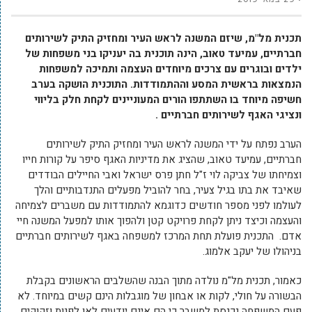
תכנית מל"מ, שיזם המשנה לראש העיר ומחזיק התיק לשירותים
חברתיים, עמיעד טאוב, הינה תוכנית בה יעניקו בני משפחות של
ילדים ובוגרים עם צרכים מיוחדים העצמה ותמיכה למשפחות
הנמצאות בראשית המסע וההתמודדות. התוכנית הושקה בערב
חשיפה מיוחד בו השתתפו הורים המעוניינים לקחת חלק בליווי
ונציגי האגף לשירותים חברתיים .
הערב נפתח על ידי המשנה לראש העיר ומחזיק התיק לשירותים
חברתיים, עמיעד טאוב, שהציג את מדיניות האגף סיפר על קורות חייו
וצמיחתו של צביקה לוי ז"ל חתן פרס ישראל ואבי החיילים הבודדים
שאיבד את בתו בגיל צעיר, בחר להוביל מפעלים התנדבותיים והלך
לעולמו לפני מספר חודשים כדוגמא להתמודדות עם משברים לצמיחה
והעצמה וכיצד ניתן לקחת פרויקט קטן ולהפוך אותו למפעל המשנה חיי
אדם. התכנית פועלת תחת המרכז למשפחה באגף לשירותים חברתיים
בניהולו של יעקב אלמוג.
כאמור, תכנית מל"מ נולדה מתוך הבנה שהשלבים הראשונים בקבלת
הבשורה על חולי, לקות או אבחון של מוגבלות הינם קשים במיוחד. לא
פעם המשפחה נכנסת למשבר כי הם אינם יודעים לאן לפנות וזקוקים