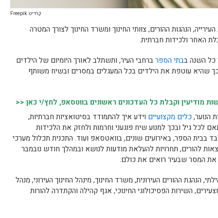
קרדיט: Freepik
עירייה, הנהגות ההורים, צוותי החינוך ומשרד החינוך לצורך המטרה
לת האחר ולכידות חברתית.
 כל השנה ב
בתי הספר
ברחבי העיר, ותשתלב לאורך היומיום של הילדים
ך שהיא עוטפת את הילדים בכל המעגלים במסרים ובשיח משותף
 מודיעין וקבלת כל העדכונים ראשונים בווטסאפ, לחץ/י כאן <<
ות הנוער,
כלים מקצועיים
וידע איך להתמודד בסיטואציות חברתיות,
אם לכל גיל ובכך למנוע שיח פוגעני וחרמות ולחזק את הלכידות
ד בבית הספר, באירועים שונים, בוואטסאפ ועוד. התכנית תכלול מערכי
צאות להורים, תחרויות להעלאת מודעות לנושא ובמהלך חודש נובמבר
 את המסר שבעיר רואים את כולם.
, הנהגת ההורים העירונית, משרד החינוך, מינהל החינוך העירוני, מנהל
וצעירים, השירות הפסיכולוגי החינוכי, אגף קהילה והקתדרה להורות