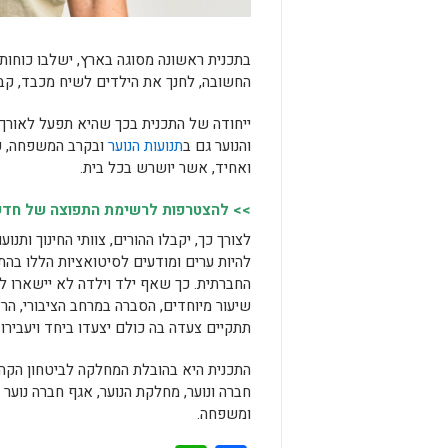
בתכנית ראשונה מסוגה בארץ, ישלבו כוחות ה
החשובה, לחנך את הילדים לשיח מכבד, קב
ייחודה של התכנית בכך שהיא תפעל לאורך
והנוער גם ב
תנועות הנוער
ובקרב המשפחה, כ
ואחיד, אשר יושרש בכל בית.
>> להצטרפות לרשימת התפוצה של חדשות
לצורך כך, יקבלו ההורים, צוותי החינוך ותנוע
להיות ערים ומודעים לסיטואציות הללו בהת
החברתית. כך שאף ילד וילדה לא יישארו לב
שיעור מיוחדים, הסברה במרחב הציבורי, הר
תתקיים צעדה בה כולם יצעדו ביחד ויעבירו
התכנית היא בהובלת המחלקה לביטחון הקהילתי
חברה ונוער, מחלקת הנוער, אגף חברה נוער 
ומשפחה.