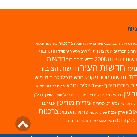
יות
בר מצווה
טרנט
אתר השבוע
בני נוער
בריאות ורפואה
האגף
בתי ספר
התנדבות
המלצת דתילי
רותים חברתיים
הרב אליעזר שינוולד
חדשות
ות בחירות 2008
חדשות הבידור
חדשות העיר
חדשות הציבור
וער
תי
חדשות חסד מקומי
חדשות כלכלה
חידון פ"ש
ים ביבס
טיולים וטבע
חינוך
כתבות
ילדים
מד"א
חנוכה
דיעין
נדל"ן
מודיעין מכבים רעות
מלחמת חרבות ברזל
משרד החינוך
עיריית מודיעין
עמיעד
ספורט
ספרים
נשים
לי בנט
צרכנות
וב
פרשת השבוע
פארק ענבה
פינת האימוץ
גלילה
קורונה
לה
תרבות
ראיון 4X6X8
שכונת נופים
לראש