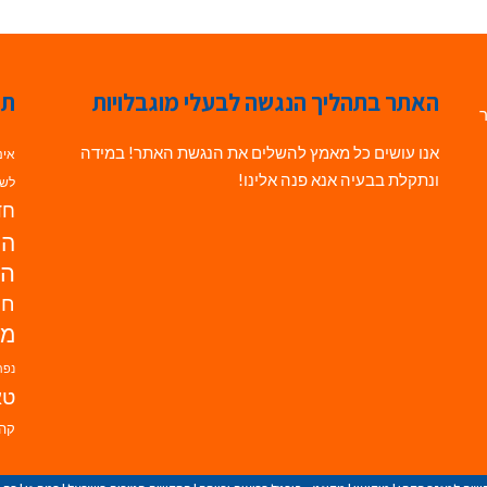
האתר בתהליך הנגשה לבעלי מוגבלויות
תג
ר
אנו עושים כל מאמץ להשלים את הנגשת האתר! במידה
אינ
ונתקלת בבעיה אנא פנה אלינו!
לשי
חדש
הנ
הד
חי
מו
נפת
טא
קהי