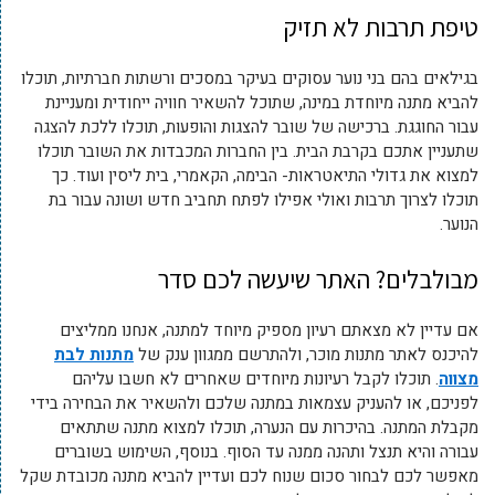
טיפת תרבות לא תזיק
בגילאים בהם בני נוער עסוקים בעיקר במסכים ורשתות חברתיות, תוכלו
להביא מתנה מיוחדת במינה, שתוכל להשאיר חוויה ייחודית ומעניינת
עבור החוגגת. ברכישה של שובר להצגות והופעות, תוכלו ללכת להצגה
שתעניין אתכם בקרבת הבית. בין החברות המכבדות את השובר תוכלו
למצוא את גדולי התיאטראות- הבימה, הקאמרי, בית ליסין ועוד. כך
תוכלו לצרוך תרבות ואולי אפילו לפתח תחביב חדש ושונה עבור בת
הנוער.
מבולבלים? האתר שיעשה לכם סדר
אם עדיין לא מצאתם רעיון מספיק מיוחד למתנה, אנחנו ממליצים
להיכנס לאתר מתנות מוכר, ולהתרשם ממגוון ענק של
מתנות לבת
מצווה
. תוכלו לקבל רעיונות מיוחדים שאחרים לא חשבו עליהם
לפניכם, או להעניק עצמאות במתנה שלכם ולהשאיר את הבחירה בידי
מקבלת המתנה. בהיכרות עם הנערה, תוכלו למצוא מתנה שתתאים
עבורה והיא תנצל ותהנה ממנה עד הסוף. בנוסף, השימוש בשוברים
מאפשר לכם לבחור סכום שנוח לכם ועדיין להביא מתנה מכובדת שקל