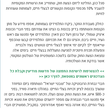
סגל כהן, החליטו ליזום הצעת חוק, שתחייב את הרשויות המקומיות
להעביר 10% מכספי הקנסות הקשורים לבעלי חיים, לעמותות שעוזרות
לחיות.
כחלק מעבודת החקר, ביקרו התלמידים בעמותות, אספו מידע על מתן
הקנסות והשתתפו בדיון בכנסת בו הציגו את עמדתם בפני חברי הכנסת
איציק שמולי, יעל גרמן ויעל כהן פארן. התלמידים אף נפגשו עם ראש
העיר, חיים ביבס, והציגו גם לו את תכניתם. התלמידים קבעו שהכסף
שייאסף ילך לקיום ימי אימוץ לבעלי חיים נטושים בעיר ולבניית
והפעלת תכנית חינוכית למניעת התעללות בבעלי חיים. בימים אלה
נמצאת הצעת החוק שלהם בלשכה המשפטית של השלטון המקומי,
אשר בודקת את השלכותיה.
>> להצטרפות לרשימת התפוצה של חדשות מודיעין וקבלת כל
העדכונים ראשונים בווטסאפ, לחץ/י כאן <<
חברי נבחרת הרובוטיקה של "שבטי ישראל" השתתפו ביום המיוחד
שנערך בכנסת לציון זכויות בעלי החיים. במהלכו תיארה סוויד, בפני
כ-500 איש, את הצעת החוק שהם העלו, וזכתה לתשואות רבות. ביום זה
אף נפגשו חברי הנבחרת עם מספר ידוענים שמקדמים את נושא זכויות
בעלי החיים, כמו אורנה בנאי ואסף אמדורסקי. במקביל, ממשיכים חברי