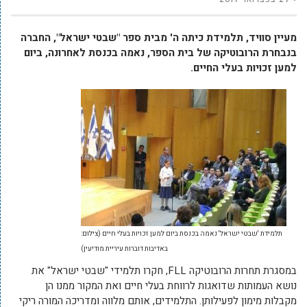
מעיין סוויד, תלמידת כיתה ה' מבית ספר "שבטי ישראל", החברה
בנבחרת הרובוטיקה של בית הספר, נאמה בכנסת לאחרונה, ביום
למען זכויות בעלי החיים.
תלמידת 'שבטי ישראל' נאמה בכנסת ביום למען זכויות בעלי חיים (צילום:
באדיבות דוברות עיריית מודיעין)
במסגרת תחרות הרובוטיקה FLL, חקרו תלמידי "שבטי ישראל" את
נושא העמותות שדואגות לרווחת בעלי חיים ואת המקור ממנו הן
מקבלות מימון לפעילותן. התלמידים, אותם מלווה ומדריכה המורה ריקי