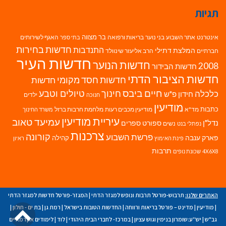
תגיות
בר מצווה
אינטרנט
אתר השבוע
בני נוער
בריאות ורפואה
האגף לשירותים
בתי ספר
חדשות בחירות
התנדבות
המלצת דתילי
חברתיים
הרב אליעזר שינוולד
חדשות העיר
חדשות הנוער
2008
חדשות הבידור
חדשות הציבור הדתי
חדשות חסד מקומי
חדשות
חיים ביבס
טיולים וטבע
כלכלה
חינוך
חידון פ"ש
ילדים
חנוכה
מודיעין
כתבות
מד"א
מודיעין מכבים רעות
מלחמת חרבות ברזל
משרד החינוך
עיריית מודיעין
עמיעד טאוב
נדל"ן
ספורט
ספרים
נשים
נפתלי בנט
צרכנות
פרשת השבוע
קורונה
פארק ענבה
קהילה
פינת האימוץ
ראיון
תרבות
4X6X8
שכונת נופים
האתרים שלנו:
תרבוש-פורטל תרבות ונופש למגזר הדתי
|
המגזר-פורטל חדשות למגזר הדתי
גל
|
מודיעין
|
מדינט – פורטל בריאות ורווחה
|
החדשות הטובות בישראל
|
רמת גן
|
בת ים - חולון
|
גב"ש
|
יש''ע:שומרון בנימין וגוש עציון
|
במרכז- לחברי הבית היהודי
|
לוד
|
לימודים אקדמאיים