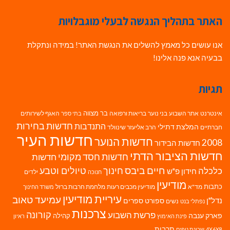
האתר בתהליך הנגשה לבעלי מוגבלויות
אנו עושים כל מאמץ להשלים את הנגשת האתר! במידה ונתקלת
בבעיה אנא פנה אלינו!
תגיות
בר מצווה
אינטרנט
אתר השבוע
בני נוער
בריאות ורפואה
האגף לשירותים
בתי ספר
חדשות בחירות
התנדבות
המלצת דתילי
חברתיים
הרב אליעזר שינוולד
חדשות העיר
חדשות הנוער
2008
חדשות הבידור
חדשות הציבור הדתי
חדשות חסד מקומי
חדשות
חיים ביבס
טיולים וטבע
כלכלה
חינוך
חידון פ"ש
ילדים
חנוכה
מודיעין
כתבות
מד"א
מודיעין מכבים רעות
מלחמת חרבות ברזל
משרד החינוך
עיריית מודיעין
עמיעד טאוב
נדל"ן
ספורט
ספרים
נשים
נפתלי בנט
צרכנות
פרשת השבוע
קורונה
פארק ענבה
קהילה
פינת האימוץ
ראיון
תרבות
4X6X8
שכונת נופים