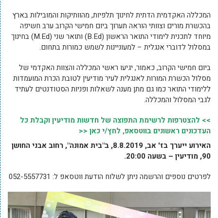
המכללה האקדמית הדתית לחינוך תלפיות, מהוותיקות והמובילות בארץ
בהכשרת מורים וצוותי הוראה תערוך ביום חמישי הקרוב ערב חשיפה
מיוחד לתכנית לימודי התואר הראשון (B.Ed) ותואר שני (M.Ed) בחינוך
במסלול לדוברי אנגלית – למעוניינות לשמש כמורות בתחום.
ביום חמישי הקרוב, כאמור, יגיעו ראשי המכללה והצוות האקדמי של
מסלול הכשרת המורות לאנגלית לעיר מודיעין לטובת הכרת המועמדות
ללימודי התואר כמו גם מתן מענה לשאלות ופניות הסטודנטים לעתיד
לגבי המסלול והמכללה.
>> להצטרפות לרשימת התפוצה של חדשות מודיעין וקבלת כל
העדכונים ראשונים בווטסאפ, לחץ/י כאן <<
האירוע ייערך בז' אב, 8.8.2019, ב"בית אמונה", רחוב אבני החושן
90, מודיעין – בשעה 20:00.
לפרטים נוספים והרשמה ניתן לשלוח הודעת ווטסאפ ל: 052-5557731