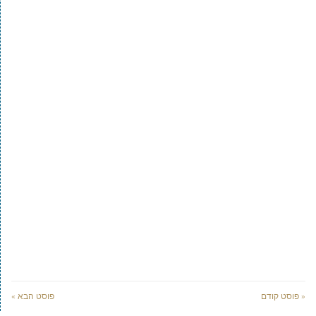
« פוסט קודם
פוסט הבא »