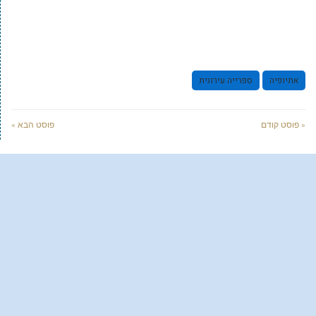
אתיופיה
ספרייה עירונית
« פוסט קודם
פוסט הבא »