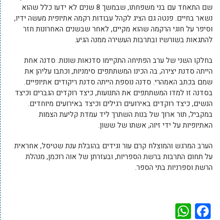
שם התאחד עם בני משפחתו, שבמשך 8 שנים לא ידעו כלל שהוא
נשאר בחיים. פנטה גם הציג לקהל עבודות רקמה אתיופית מעשה ידיו,
וסיפר על חוגי הרקמה שהוא מקיים, לאחר שבשנים האחרונות חזר
להתגאות בשורשיו ובתרבות העשירה ממנה הגיע.
בחלקו השני של ערב הפתיחה התקיימו סדנאות שונות. סדנה אחת
הייתה סדנת יצירה, בה הכינו המשתתפים סימניות, וכתבו עליהן את
שמם בכתב האמהרי. סדנה נוספת הייתה סדנת ריקודים אתיופיים.
בסדנה זו למדו המשתתפים את התנועות, כיצד רוקדים הגברים וכיצד
הנשים, כיצד רוקדים באירועים רגילים וכיצד באירועים מיוחדים.
במקביל, תור ארוך של בנות השתרך ליד עמדת קליעת הצמות
האתיופיות על ידי זיוה, אשתו של ששון.
הערב המרגש והמוצלח קרם עור וגידים בהובלת ענת שטיסל, אחראית
על תחום התרבות ברשת הספריות, ובעזרתן של אוה רוכמן, מנהלת
הרשת וספרניות בתי הספר.
WhatsApp
Facebook