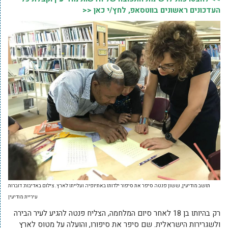
העדכונים ראשונים בווטסאפ, לחץ/י כאן <<
תושב מודיעין, ששון פנטה סיפר את סיפור ילדותו באתיופיה ועלייתו לארץ. צילום באדיבות: דוברות
עיריית מודיעין
רק בהיותו בן 18 לאחר סיום המלחמה, הצליח פנטה להגיע לעיר הבירה
ולשגרירות הישראלית. שם סיפר את סיפורו, והועלה על מטוס לארץ