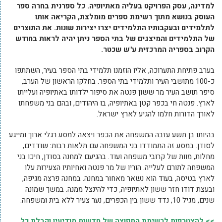
למדינה, עסק הפרויקט בעליה מאתיופיה. כל ספרנית בחרה ספר
העוסק בנושא מתוך רשימת ספרים מומלצת, הקריאה אותו
לתלמידים ובעקבותיו התלמידים יצרו יצירות שונות. את התוצרים
של התלמידים והמיצגים של בתי הספר ניתן יהיה לראות בחודש
הקרוב בספריה המרכזית ע"ש שכטר.
בערב פתיחת התערוכה, אליו הוזמנו תלמידי בתי הספר בעיר, השתתפו
כ-100 מתושבי העיר ותלמידי בתי הספר. בחלקו הראשון של הערב,
סיפר תושב העיר מר ששון פנטה את סיפור ילדותו באתיופיה ועלייתו
לארץ. פנטה חי בכפר קטן באתיופיה, בו היהודים, ובהם בני משפחתו
לאורך הדורות חלמו להגיע לארץ ישראל.
בהיותו בן תשע עזבה המשפחה את הכפר ויצאה למסע רגלי ארוך ומייגע
לסודן. במסע זה התמודדו בני המשפחה עם תלאות רבות: שודדים,
מחלות, מוות של קרובי משפחה ועוד. בהגיעם למחנה בסודן, חיכו בני
המשפחה לתורם לעלייה. הוריו של מר פנטה ואחיותיו הצעירות עלו
לארץ בטיסה, בעוד הוא נשאר מאחור במחנה. במחנה פרצה מגיפה,
ובעצת דודו חזר ששון לאתיופיה, כדי להינצל ממנה. במשך שמונה
שנים, מגיל 10, נדד ששון בין הכפרים, נער צעיר ללא בית ומשפחה.
>> להצטרפות לרשימת התפוצה של חדשות מודיעין וקבלת כל