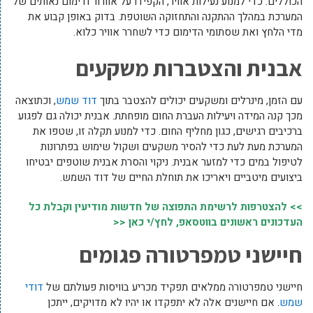
הכוללים. כדי למנוע נעילות אוויר, הקפידו על אוורור ודימום נאותים של
המערכת במהלך ההתקנה והתחזוקה השוטפת. בדוק באופן קבוע את
מדי הלחץ ואת שסתומי הדימום כדי לשחרר אוויר כלוא.
אבנית והצטברות משקעים
עם הזמן, מינרלים ומשקעים יכולים להצטבר בתוך
דוד שמש
, וכתוצאה
מכך קנה המידה ויעילות העברת החום מופחתת. אבנית יכולה גם לפגוע
ברכיבים רגישים, כגון מחליף החום. כדי למנוע תקלה זו, שטפו את
המערכת מעת לעת כדי להסיר משקעים ושקול שימוש בפתרונות
לטיפול במים כדי למזער אבנית. ניקוי והסרת אבנית שוטפים יבטיחו
ביצועים מיטביים ויאריכו את תוחלת החיים של דוד השמש.
>> להצטרפות לרשימת התפוצה של חדשות מודיעין וקבלת כל
העדכונים ראשונים בווטסאפ, לחץ/י כאן <<
חיישני טמפרטורה פגומים
חיישני טמפרטורה ממלאים תפקיד מכריע בוויסות פעולתם של
דודי
שמש
. אם חיישנים אלה לא יתפקדו או יהיו לא מדויקים, ייתכן