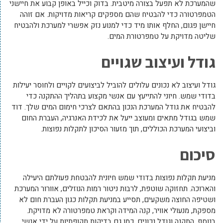
שהמערכת לא תפעל בצורה מיטבית. בדוק וכייל באופן קבוע את חיישני
הטמפרטורה כדי להבטיח שהם מספקים קריאות מדויקות. אם זוהה
חיישן פגום, החלף אותו מיד כדי למנוע נזק אפשרי למערכת ולהבטיח
שליטה מדויקת על טמפרטורת המים.
גודל ועיצוב שגויים
גודל ועיצוב לא נכונים עלולים להוביל לביצועים לקויים ולחוסר יעילות
בדודי שמש. חיוני להתייעץ עם אנשי מקצוע בתהליך ההתקנה כדי
להבטיח את גודל המערכת הנכון בהתאם לצרכי חימום המים שלך. דוד
שמש בגודל מתאים ומעוצב ייעל את לכידת האנרגיה, העברת החום
וביצועי המערכת הכוללים, תוך מזעור הסיכון לתקלות נפוצות.
סיכום
מניעת תקלות נפוצות בדודי שמש חיונית להבטחת פעולתם היעילה
והארוכה. תחזוקה שוטפת, לרבות ניטור רמות הנוזלים, אוורור המערכת
ושטיפה החוצה משקעים, תסייע במניעת תקלות כגון העברת חום לא
מספקת, מנעולי אוויר, קנה המידה וקראת טמפרטורה לא מדויקת.
בנוסף, התקנה וגודל נכונים, כמו גם בדיקות תקופתיות על ידי אנשי