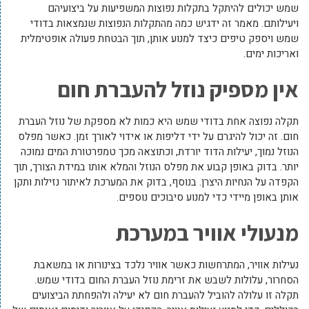
שמש יכולים להיתקל בתקלות נפוצות המשפיעות על ביצועיהם
ויעילותם. מאמר זה ידגיש כמה מהתקלות הנפוצות שנמצאות בדודי
שמש ויספק טיפים כיצד למנוע אותן, תוך הבטחת פעולה אופטימלית
ואריכות ימים.
אין מספיק נוזל להעברת חום
תקלה נפוצה אחת בדודי שמש היא כמות לא מספקת של נוזל העברת
חום. זה יכול להיגרם על ידי דליפות או אידוי לאורך זמן. כאשר מפלס
הנוזל נמוך, יעילות הדוד יורדת, וכתוצאה מכך טמפרטורת המים נמוכה
יותר. בדוק באופן קבוע את מפלס הנוזל והמלא אותו במידת הצורך, תוך
הקפדה על הנחיות היצרן. בנוסף, בדוק את המערכת לאיתור נזילות ותקן
אותן באופן מיידי כדי למנוע סיבוכים נוספים.
מנעולי אוויר במערכת
נעילות אוויר, המתרחשות כאשר אוויר נלכד בצינורות או במשאבת
הסחרור, עלולות לשבש את זרימת נוזל העברת החום בדודי שמש.
תקלה זו עלולה להוביל להעברת חום לא יעילה ולהפחתת הביצועים