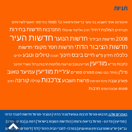
תגיות
בר מצווה
אינטרנט
אתר השבוע
בני נוער
בריאות ורפואה
האגף לשירותים
בתי ספר
חדשות בחירות
התנדבות
המלצת דתילי
חברתיים
הרב אליעזר שינוולד
חדשות העיר
חדשות הנוער
2008
חדשות הבידור
חדשות הציבור הדתי
חדשות חסד מקומי
חדשות
חיים ביבס
טיולים וטבע
כלכלה
חינוך
חידון פ"ש
ילדים
חנוכה
מודיעין
כתבות
מד"א
מודיעין מכבים רעות
מלחמת חרבות ברזל
משרד החינוך
עיריית מודיעין
עמיעד טאוב
נדל"ן
ספורט
ספרים
נשים
נפתלי בנט
צרכנות
פרשת השבוע
קורונה
פארק ענבה
קהילה
פינת האימוץ
ראיון
תרבות
4X6X8
שכונת נופים
האתרים שלנו:
תרבוש-פורטל תרבות ונופש למגזר הדתי
|
המגזר-פורטל חדשות למגזר הדתי
גל
|
מודיעין
|
מדינט – פורטל בריאות ורווחה
|
החדשות הטובות בישראל
|
רמת גן
|
בת ים - חולון
|
גב"ש
|
יש''ע:שומרון בנימין וגוש עציון
|
במרכז- לחברי הבית היהודי
|
לוד
|
לימודים אקדמאיים