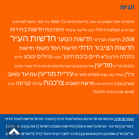
תגיות
בר מצווה
אינטרנט
אתר השבוע
בני נוער
בריאות ורפואה
האגף לשירותים
בתי ספר
חדשות בחירות
התנדבות
המלצת דתילי
חברתיים
הרב אליעזר שינוולד
חדשות העיר
חדשות הנוער
2008
חדשות הבידור
חדשות הציבור הדתי
חדשות חסד מקומי
חדשות
חיים ביבס
טיולים וטבע
כלכלה
חינוך
חידון פ"ש
ילדים
חנוכה
מודיעין
כתבות
מד"א
מודיעין מכבים רעות
מלחמת חרבות ברזל
משרד החינוך
עיריית מודיעין
עמיעד טאוב
נדל"ן
ספורט
ספרים
נשים
נפתלי בנט
צרכנות
פרשת השבוע
קורונה
פארק ענבה
קהילה
פינת האימוץ
ראיון
תרבות
4X6X8
שכונת נופים
האתרים שלנו:
תרבוש-פורטל תרבות ונופש למגזר הדתי
|
המגזר-פורטל חדשות למגזר הדתי
גל
|
מודיעין
|
מדינט – פורטל בריאות ורווחה
|
החדשות הטובות בישראל
|
רמת גן
|
בת ים - חולון
|
גב"ש
|
יש''ע:שומרון בנימין וגוש עציון
|
במרכז- לחברי הבית היהודי
|
לוד
|
לימודים אקדמאיים