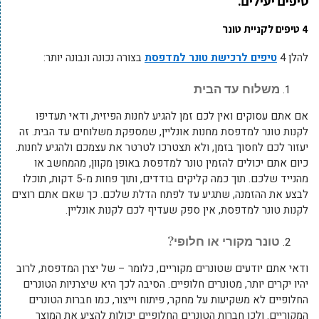
טיפים יעילים.
4
טיפים לקניית טונר
להלן 4
טיפים לרכישת טונר למדפסת
בצורה נכונה ונבונה יותר:
משלוח עד הבית
אם אתם עסוקים ואין לכם זמן להגיע לחנות הפיזית, ודאי תעדיפו
לקנות טונר למדפסת מחנות אונליין, שמספקת משלוחים עד הבית. זה
יעזור לכם לחסוך בזמן, ולא תצטרכו לטרטר את עצמכם ולהגיע לחנות.
כיום אתם יכולים להזמין טונר למדפסת באופן מקוון, מהמחשב או
מהנייד שלכם. תוך כמה קליקים בודדים, ותוך פחות מ-5 דקות, תוכלו
לבצע את ההזמנה, שתגיע עד לפתח הדלת שלכם. כך שאם אתם רוצים
לקנות טונר למדפסת, אין ספק שעדיף לכם לקנות אונליין.
טונר מקורי או חלופי?
ודאי אתם יודעים שטונרים מקוריים, כלומר – של יצרן המדפסת, לרוב
יהיו יקרים יותר, מטונרים חלופיים. הסיבה לכך היא שיצרניות הטונרים
החלופיים לא משקיעות על מחקר, פיתוח וייצור, כמו חברות הטונרים
המקוריים. ולכן חברות הטונרים החלופיים יכולות להציע את המוצר