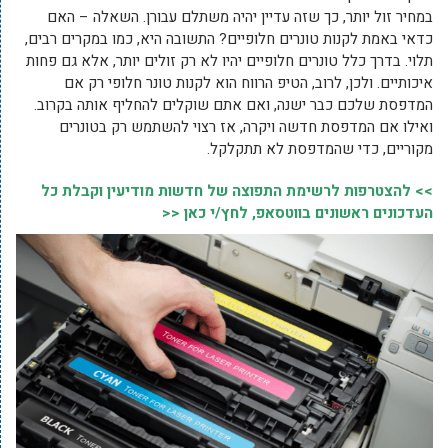
במחיר זול יותר, כך שזה עדיין יהיה משתלם עבורן. השאלה – האם
כדאי באמת לקנות טונרים חלופיים? התשובה היא, כמו במקרים רבים,
תלוי. בדרך כלל טונרים חלופיים יהיו לא רק זולים יותר, אלא גם פחות
איכותיים. ולכן, לרוב, הטיפ הרווח הוא לקנות טונר חלופי רק אם
המדפסת שלכם כבר ישנה, ואם אתם שוקלים להחליף אותה בקרוב.
ואילו אם המדפסת חדשה ויקרה, אז רצוי להשתמש רק בטונרים
מקוריים, כדי שהמדפסת לא תתקלקל.
>> להצטרפות לרשימת התפוצה של חדשות מודיעין וקבלת כל
העדכונים ראשונים בווטסאפ, לחץ/י כאן <<