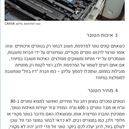
טונר למדפסת. צילום: CANVA
איכות הטונר
כשאתם קונים טונר למדפסת, חשוב לבחור רק בטונרים איכותיים. שזה
אומר שרצוי לרכוש טונרים מקוריים, שמיוצרים על ידי חברות נחשבות,
ושנמכרים על ידי חנויות ומשווקים מומלצים. האיכות חשובה במיוחד,
אם אתם רוצים לשמור על המדפסת. ולכן, רצוי לקנות רק מחנויות
מובילות בתחום, שתוכלו לסמוך עליהן – כמו חברת "דיו בזול" שנחשבת
למומלצת במיוחד.
מחיר הטונר
הטונים נמכרים במגוון רחב של מחירים, ואפשר למצוא טונרים ב-80
ש"ח או מנגד טונרים ב-600 ש"ח. המחיר נגזר ישירות מאיכות הטונר,
ממוניטין החברה המייצרת אותו, ומהשאלה האם מדובר בטונר מקורי או
חלופי. ולכן, כמו במוצרים רבים, לא כדאי לבחור במוצר הכי זול. שכן
לשלם בזול, לרוב יעלה לכם ביוקר. טונר זול מדי לרוב יהיה לא מקורי,