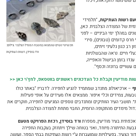
ים ששימשו לחקלאות, ויכלו
עם רשות העתיקות,
"תלמידי
מית של המצודה הצלבנית. כאן,
ים במהלך ימי הביניים – לפני
י חרס קדומים (טבונים), סירי
 רב כגון גלעיני זיתים,
תכשיטי נשים שנמצאו במטבח המגדל הצלבני. צילום:
בעלי חיים. נראה שהבשלניות
ורד בוסידן, רשות העתיקות
נדו בזמן הבישול והאפייה,
עשויים ברונזה וכסף".
 מודיעין וקבלת כל העדכונים ראשונים בווטסאפ, לחץ/י כאן <<
וף
– ארכיאולוג מתנדב שמתמיד להגיע לחפירה. לדבריו "באתר כולו
בעות, צמידים וכלי איפור. ממצאים אלו מעידים על אופי פעילות
״. תושבי העיר הוותיקים ומתנדבים נוספים המגיעים לחפירה, חוקרים את
דול מימדים מהתקופה הרומית, החבוי מתחת למצודה הצלבנית.
אכפתית בעיר מודיעין, מספרת
ורד בוסידן, רכזת הפרויקט
מטעם
בעת התיתורה מיוחד, ואני בטוחה שילך ויתחזק בעקבות החפירה
ר הצעיר, בפעילויות שמועברות ע"י רשות העתיקות בבתי הספר, ועושה