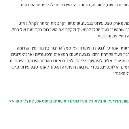
ורחבת. שם, למעשה, נטמנים הזרעים שיובילו לפיתוח המודעות
ת פארק טבע עירוני בגבעה, שינגיש ויקרב את האתר לקהל. זאת,
ך שתושבי העיר יוכלו להמשיך ולקלף את השכבות הקדומות של התל,
 חווייתית ומרגשת.
רעות
, אמר כי "גבעת התיתורה היא סמל החיבור בין מודיעין הקדומה
ן העיר הקיימת היום. בגבעה ישנם ממצאים היסטוריים וארכיאולוגים
ם שמגיעים אליה להיחשף אליהם, לצד הנאתם מהפינה הירוקה והייחודית
מים הרלוונטיים, בכדי שגבעת התיתורה תהפוך לאתר טבע עירוני נגיש
 האזור."
 מודיעין וקבלת כל העדכונים ראשונים בווטסאפ, לחץ/י כאן <<