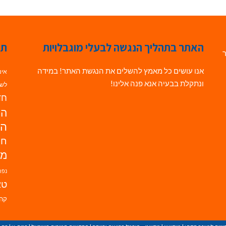
האתר בתהליך הנגשה לבעלי מוגבלויות
תג
ר
אנו עושים כל מאמץ להשלים את הנגשת האתר! במידה
אינ
ונתקלת בבעיה אנא פנה אלינו!
לשי
חדש
הנ
הד
חי
מו
נפת
טא
קהי