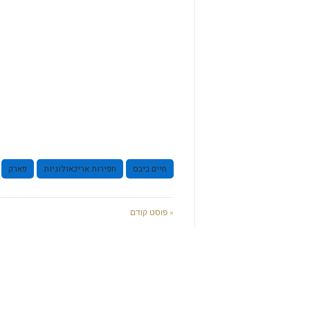
חיים ביבס
חפירות אריכאולוגיות
פארק
« פוסט קודם