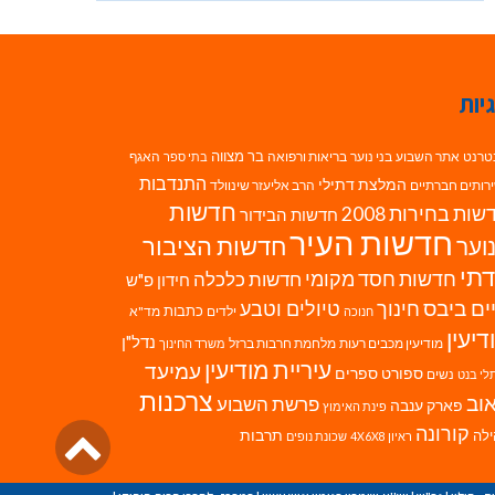
יות
בר מצווה
טרנט
אתר השבוע
בני נוער
בריאות ורפואה
האגף
בתי ספר
התנדבות
המלצת דתילי
רותים חברתיים
הרב אליעזר שינוולד
חדשות
ות בחירות 2008
חדשות הבידור
חדשות העיר
חדשות הציבור
וער
תי
חדשות חסד מקומי
חדשות כלכלה
חידון פ"ש
ים ביבס
טיולים וטבע
חינוך
כתבות
ילדים
מד"א
חנוכה
דיעין
נדל"ן
מודיעין מכבים רעות
מלחמת חרבות ברזל
משרד החינוך
עיריית מודיעין
עמיעד
ספורט
ספרים
נשים
לי בנט
צרכנות
וב
פרשת השבוע
פארק ענבה
פינת האימוץ
גליל
קורונה
לה
תרבות
ראיון 4X6X8
שכונת נופים
לרא