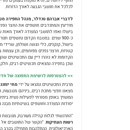
החוף לירושלים, והיא מוקפת בעמקים פורי
לכלכל את תושבי הגבעה לאורך הדורות.
לדברי אברהם טנדלר, מנהל החפירה מט
מודיעין והמתנדבים חושפים את החצר הפני
בישלו ואפו לתושבי המצודה לאורך מאות שנ
כ-900 שנים. במטבח הקדום נחשפים תנור
בישול, קנקנים, כלי הגשה ושולחן, שרידי מזון
קטניות, חרצני גפנים מפוחמים, וכן עצמות 
הקדומות לא נזהרו דיין עם התכשיטים שהן ע
שכן בחפירה נמצאים תכשיטים רבים, חלקם 
>> להצטרפות לרשימת התפוצה של חדשות
מרבית התכשיטים נמצאו על ידי
מתי יוחננ
מצאנו חפצי מתכת רבים, ביניהם מטבעות, ט
המשויך באופן מסורתי לפעילות נשית ביתית
יסודות המצודה וחושפים בשיטתיות מבנה ג
"התרגשתי לגלות קהילה מעורבת, מגובשת ו
רשות העתיקות
. "הקשר של התושבים אל ג
הארכיאולוגית. ההתלהבות מתחילה בקרב הדו