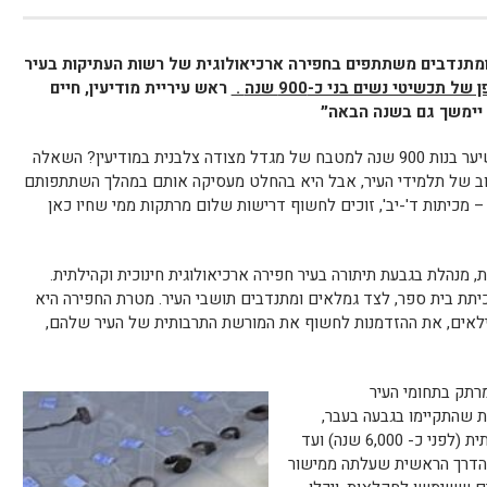
ומתנדבים משתתפים בחפירה ארכיאולוגית של רשות העתיקות בעיר
של תכשיטי נשים בני כ-900 שנה
.
ראש עיריית מודיעין, חיים
 יימשך גם בשנה הבאה״
איך הגיעו טבעות, צמידים, עגילים וסיכות שיער בנות 900 שנה למטבח של מגדל מצודה צלבנית במודיעין? השאלה
וב של תלמידי העיר, אבל היא בהחלט מעסיקה אותם במהלך השתתפותם
– מכיתות ד'-יב', זוכים לחשוף דרישות שלום מרתקות ממי שחיו כאן
ת, מנהלת בגבעת תיתורה בעיר חפירה ארכיאולוגית חינוכית וקהילתית.
כיתת בית ספר, לצד גמלאים ומתנדבים תושבי העיר. מטרת החפירה היא
הגילאים, את ההזדמנות לחשוף את המורשת התרבותית של העיר שלהם,
מרתק בתחומי העיר
ות שהתקיימו בגבעה בעבר,
התגלו עדויות לחיים בה מהתקופה הכלקוליתית (לפני כ- 6,000 שנה) ועד
הדרך הראשית שעלתה ממישור