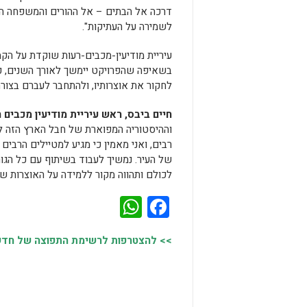
דרכה אל הבתים – אל ההורים והמשפחה המ
לשמירה על העתיקות".
עיריית מודיעין-מכבים-רעות שוקדת על הקמ
בשאיפה שהפרויקט יימשך לאורך השנים, כ
לחקור את אוצרותיו, ולהתחבר לעברם בצורה
חיים ביבס, ראש עיריית מודיעין מכבים 
וההיסטוריה המפוארת של חבל הארץ הזה לבי
רבים, ואני מאמין כי מגיע למטיילים הרבי
של העיר. נמשיך לעבוד בשיתוף עם כל הגור
לכולם ותהווה מקור ללמידה על האוצרות של
WhatsApp
Facebook
>> להצטרפות לרשימת התפוצה של חדשות