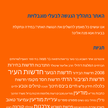
האתר בתהליך הנגשה לבעלי מוגבלויות
אנו עושים כל מאמץ להשלים את הנגשת האתר! במידה ונתקלת
בבעיה אנא פנה אלינו!
תגיות
בר מצווה
אינטרנט
אתר השבוע
בני נוער
בריאות ורפואה
האגף לשירותים
בתי ספר
חדשות בחירות
התנדבות
המלצת דתילי
חברתיים
הרב אליעזר שינוולד
חדשות העיר
חדשות הנוער
2008
חדשות הבידור
חדשות הציבור הדתי
חדשות חסד מקומי
חדשות
חיים ביבס
טיולים וטבע
כלכלה
חינוך
חידון פ"ש
ילדים
חנוכה
מודיעין
כתבות
מד"א
מודיעין מכבים רעות
מלחמת חרבות ברזל
משרד החינוך
עיריית מודיעין
עמיעד טאוב
נדל"ן
ספורט
ספרים
נשים
נפתלי בנט
צרכנות
פרשת השבוע
קורונה
פארק ענבה
קהילה
פינת האימוץ
ראיון