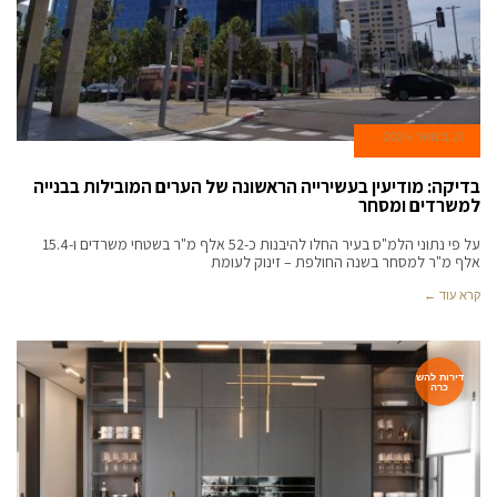
21 בינואר 2024
בדיקה: מודיעין בעשירייה הראשונה של הערים המובילות בבנייה
למשרדים ומסחר
על פי נתוני הלמ"ס בעיר החלו להיבנות כ-52 אלף מ"ר בשטחי משרדים ו-15.4
אלף מ"ר למסחר בשנה החולפת – זינוק לעומת
קרא עוד ←
דירות להש
כרה