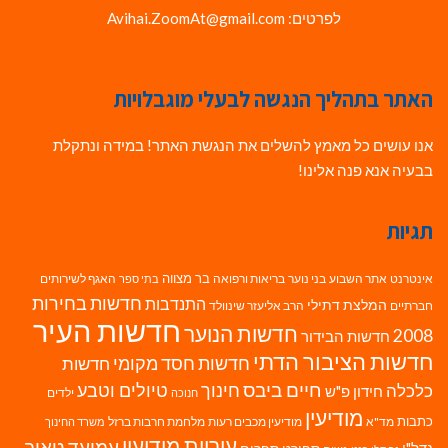
לפרטים: Avihai.ZoomAt@gmail.com
האתר בתהליך הנגשה לבעלי מוגבלויות
אנו עושים כל מאמץ להשלים את הנגשת האתר! במידה ונתקלת
בבעיה אנא פנה אלינו!
תגיות
בר מצווה
אינטרנט
אתר השבוע
בני נוער
בריאות ורפואה
האגף לשירותים
בתי ספר
חדשות בחירות
התנדבות
המלצת דתילי
חברתיים
הרב אליעזר שינוולד
חדשות העיר
חדשות הנוער
2008
חדשות הבידור
חדשות הציבור הדתי
חדשות חסד מקומי
חדשות
חיים ביבס
טיולים וטבע
כלכלה
חינוך
חידון פ"ש
ילדים
חנוכה
מודיעין
כתבות
מד"א
מודיעין מכבים רעות
מלחמת חרבות ברזל
משרד החינוך
עיריית מודיעין
עמיעד טאוב