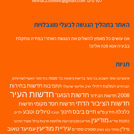
לפרטים: Avihai.ZoomAt@gmail.com
האתר בתהליך הנגשה לבעלי מוגבלויות
אנו עושים כל מאמץ להשלים את הנגשת האתר! במידה ונתקלת
בבעיה אנא פנה אלינו!
תגיות
בר מצווה
אינטרנט
אתר השבוע
בני נוער
בריאות ורפואה
האגף לשירותים
בתי ספר
חדשות בחירות
התנדבות
המלצת דתילי
חברתיים
הרב אליעזר שינוולד
חדשות העיר
חדשות הנוער
2008
חדשות הבידור
חדשות הציבור הדתי
חדשות חסד מקומי
חדשות
חיים ביבס
טיולים וטבע
כלכלה
חינוך
חידון פ"ש
ילדים
חנוכה
מודיעין
כתבות
מד"א
מודיעין מכבים רעות
מלחמת חרבות ברזל
משרד החינוך
עיריית מודיעין
עמיעד טאוב
נדל"ן
ספורט
ספרים
נשים
נפתלי בנט