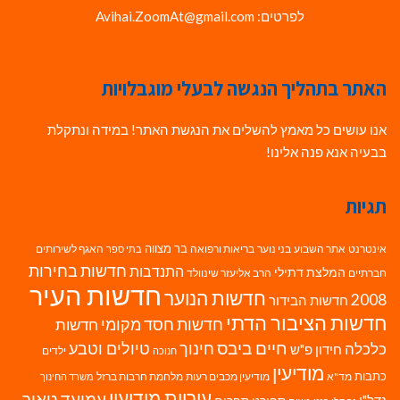
לפרטים: Avihai.ZoomAt@gmail.com
האתר בתהליך הנגשה לבעלי מוגבלויות
אנו עושים כל מאמץ להשלים את הנגשת האתר! במידה ונתקלת
בבעיה אנא פנה אלינו!
תגיות
בר מצווה
אינטרנט
אתר השבוע
בני נוער
בריאות ורפואה
האגף לשירותים
בתי ספר
חדשות בחירות
התנדבות
המלצת דתילי
חברתיים
הרב אליעזר שינוולד
חדשות העיר
חדשות הנוער
2008
חדשות הבידור
חדשות הציבור הדתי
חדשות חסד מקומי
חדשות
חיים ביבס
טיולים וטבע
כלכלה
חינוך
חידון פ"ש
ילדים
חנוכה
מודיעין
כתבות
מד"א
מודיעין מכבים רעות
מלחמת חרבות ברזל
משרד החינוך
עיריית מודיעין
עמיעד טאוב