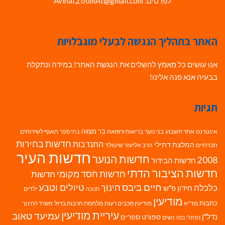
לפרטים: Avihai.ZoomAt@gmail.com
האתר בתהליך הנגשה לבעלי מוגבלויות
אנו עושים כל מאמץ להשלים את הנגשת האתר! במידה ונתקלת
בבעיה אנא פנה אלינו!
תגיות
בר מצווה
אינטרנט
אתר השבוע
בני נוער
בריאות ורפואה
האגף לשירותים
בתי ספר
חדשות בחירות
התנדבות
המלצת דתילי
חברתיים
הרב אליעזר שינוולד
חדשות העיר
חדשות הנוער
2008
חדשות הבידור
חדשות הציבור הדתי
חדשות חסד מקומי
חדשות
חיים ביבס
טיולים וטבע
כלכלה
חינוך
חידון פ"ש
ילדים
חנוכה
מודיעין
כתבות
מד"א
מודיעין מכבים רעות
מלחמת חרבות ברזל
משרד החינוך
עיריית מודיעין
עמיעד טאוב
נדל"ן
ספורט
ספרים
נשים
נפתלי בנט