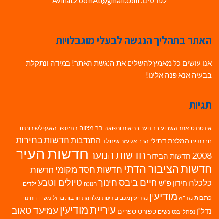
לפרטים: Avihai.ZoomAt@gmail.com
האתר בתהליך הנגשה לבעלי מוגבלויות
אנו עושים כל מאמץ להשלים את הנגשת האתר! במידה ונתקלת
בבעיה אנא פנה אלינו!
תגיות
בר מצווה
אינטרנט
אתר השבוע
בני נוער
בריאות ורפואה
האגף לשירותים
בתי ספר
חדשות בחירות
התנדבות
המלצת דתילי
חברתיים
הרב אליעזר שינוולד
חדשות העיר
חדשות הנוער
2008
חדשות הבידור
חדשות הציבור הדתי
חדשות חסד מקומי
חדשות
חיים ביבס
טיולים וטבע
כלכלה
חינוך
חידון פ"ש
ילדים
חנוכה
מודיעין
כתבות
מד"א
מודיעין מכבים רעות
מלחמת חרבות ברזל
משרד החינוך
עיריית מודיעין
עמיעד טאוב
נדל"ן
ספורט
ספרים
נשים
נפתלי בנט