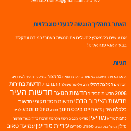
לפרטים: Avihai.ZoomAt@gmail.com
האתר בתהליך הנגשה לבעלי מוגבלויות
אנו עושים כל מאמץ להשלים את הנגשת האתר! במידה ונתקלת
בבעיה אנא פנה אלינו!
תגיות
בר מצווה
אינטרנט
אתר השבוע
בני נוער
בריאות ורפואה
האגף לשירותים
בתי ספר
חדשות בחירות
התנדבות
המלצת דתילי
חברתיים
הרב אליעזר שינוולד
חדשות העיר
חדשות הנוער
2008
חדשות הבידור
חדשות הציבור הדתי
חדשות חסד מקומי
חדשות
חיים ביבס
טיולים וטבע
כלכלה
חינוך
חידון פ"ש
ילדים
חנוכה
מודיעין
כתבות
מד"א
מודיעין מכבים רעות
מלחמת חרבות ברזל
משרד החינוך
עיריית מודיעין
עמיעד טאוב
נדל"ן
ספורט
ספרים
נשים
נפתלי בנט