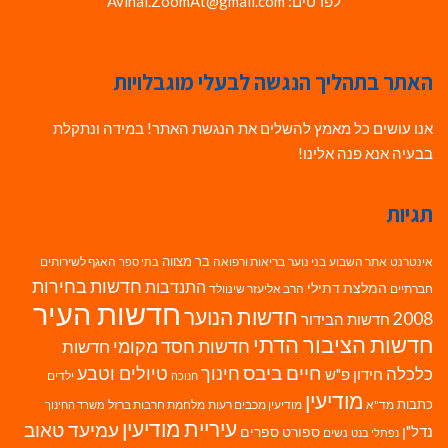
לפרטים: Avihai.ZoomAt@gmail.com
האתר בתהליך הנגשה לבעלי מוגבלויות
אנו עושים כל מאמץ להשלים את הנגשת האתר! במידה ונתקלת
בבעיה אנא פנה אלינו!
תגיות
בר מצווה
אינטרנט
אתר השבוע
בני נוער
בריאות ורפואה
האגף לשירותים
בתי ספר
חדשות בחירות
התנדבות
המלצת דתילי
חברתיים
הרב אליעזר שינוולד
חדשות העיר
חדשות הנוער
2008
חדשות הבידור
חדשות הציבור הדתי
חדשות חסד מקומי
חדשות
חיים ביבס
טיולים וטבע
כלכלה
חינוך
חידון פ"ש
ילדים
חנוכה
מודיעין
כתבות
מד"א
מודיעין מכבים רעות
מלחמת חרבות ברזל
משרד החינוך
עיריית מודיעין
עמיעד טאוב
נדל"ן
ספורט
ספרים
נשים
נפתלי בנט