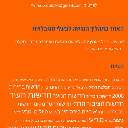
לפרטים: Avihai.ZoomAt@gmail.com
האתר בתהליך הנגשה לבעלי מוגבלויות
אנו עושים כל מאמץ להשלים את הנגשת האתר! במידה ונתקלת
בבעיה אנא פנה אלינו!
תגיות
בר מצווה
אינטרנט
אתר השבוע
בני נוער
בריאות ורפואה
האגף לשירותים
בתי ספר
חדשות בחירות
התנדבות
המלצת דתילי
חברתיים
הרב אליעזר שינוולד
חדשות העיר
חדשות הנוער
2008
חדשות הבידור
חדשות הציבור הדתי
חדשות חסד מקומי
חדשות
חיים ביבס
טיולים וטבע
כלכלה
חינוך
חידון פ"ש
ילדים
חנוכה
מודיעין
כתבות
מד"א
מודיעין מכבים רעות
מלחמת חרבות ברזל
משרד החינוך
עיריית מודיעין
עמיעד טאוב