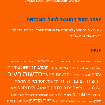
לפרטים: Avihai.ZoomAt@gmail.com
האתר בתהליך הנגשה לבעלי מוגבלויות
אנו עושים כל מאמץ להשלים את הנגשת האתר! במידה ונתקלת
בבעיה אנא פנה אלינו!
תגיות
בר מצווה
אינטרנט
אתר השבוע
בני נוער
בריאות ורפואה
האגף לשירותים
בתי ספר
חדשות בחירות
התנדבות
המלצת דתילי
חברתיים
הרב אליעזר שינוולד
חדשות העיר
חדשות הנוער
2008
חדשות הבידור
חדשות הציבור הדתי
חדשות חסד מקומי
חדשות
חיים ביבס
טיולים וטבע
כלכלה
חינוך
חידון פ"ש
ילדים
חנוכה
מודיעין
כתבות
מד"א
מודיעין מכבים רעות
מלחמת חרבות ברזל
משרד החינוך
עיריית מודיעין
עמיעד טאוב
נדל"ן
ספורט
ספרים
נשים
נפתלי בנט