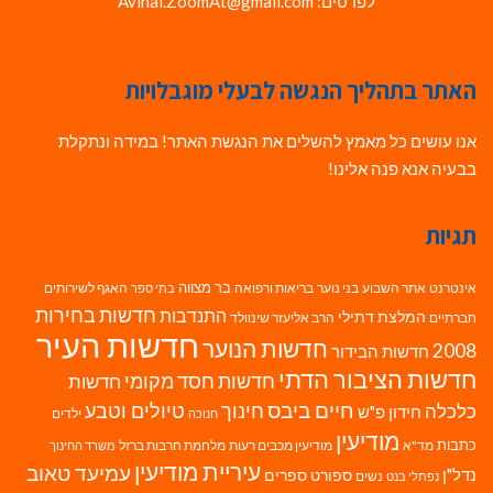
לפרטים: Avihai.ZoomAt@gmail.com
האתר בתהליך הנגשה לבעלי מוגבלויות
אנו עושים כל מאמץ להשלים את הנגשת האתר! במידה ונתקלת
בבעיה אנא פנה אלינו!
תגיות
בר מצווה
אינטרנט
אתר השבוע
בני נוער
בריאות ורפואה
האגף לשירותים
בתי ספר
חדשות בחירות
התנדבות
המלצת דתילי
חברתיים
הרב אליעזר שינוולד
חדשות העיר
חדשות הנוער
2008
חדשות הבידור
חדשות הציבור הדתי
חדשות חסד מקומי
חדשות
חיים ביבס
טיולים וטבע
כלכלה
חינוך
חידון פ"ש
ילדים
חנוכה
מודיעין
כתבות
מד"א
מודיעין מכבים רעות
מלחמת חרבות ברזל
משרד החינוך
עיריית מודיעין
עמיעד טאוב
נדל"ן
ספורט
ספרים
נשים
נפתלי בנט