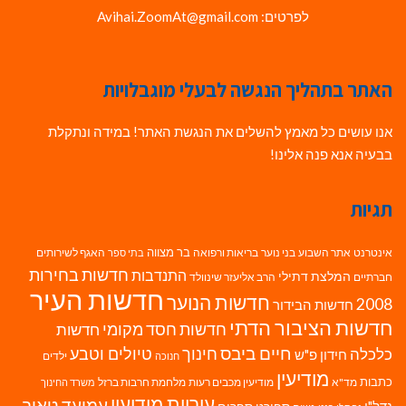
לפרטים: Avihai.ZoomAt@gmail.com
האתר בתהליך הנגשה לבעלי מוגבלויות
אנו עושים כל מאמץ להשלים את הנגשת האתר! במידה ונתקלת
בבעיה אנא פנה אלינו!
תגיות
בר מצווה
אינטרנט
אתר השבוע
בני נוער
בריאות ורפואה
האגף לשירותים
בתי ספר
חדשות בחירות
התנדבות
המלצת דתילי
חברתיים
הרב אליעזר שינוולד
חדשות העיר
חדשות הנוער
2008
חדשות הבידור
חדשות הציבור הדתי
חדשות חסד מקומי
חדשות
חיים ביבס
טיולים וטבע
כלכלה
חינוך
חידון פ"ש
ילדים
חנוכה
מודיעין
כתבות
מד"א
מודיעין מכבים רעות
מלחמת חרבות ברזל
משרד החינוך
עיריית מודיעין
עמיעד טאוב