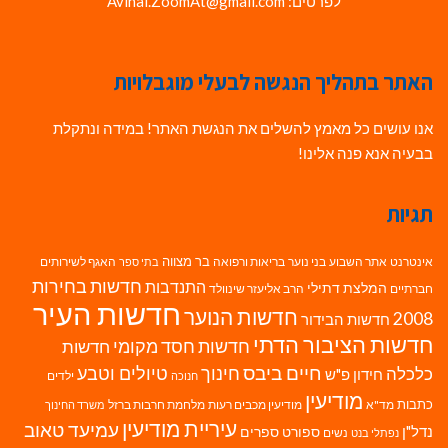
לפרטים: Avihai.ZoomAt@gmail.com
האתר בתהליך הנגשה לבעלי מוגבלויות
אנו עושים כל מאמץ להשלים את הנגשת האתר! במידה ונתקלת
בבעיה אנא פנה אלינו!
תגיות
בר מצווה
אינטרנט
אתר השבוע
בני נוער
בריאות ורפואה
האגף לשירותים
בתי ספר
חדשות בחירות
התנדבות
המלצת דתילי
חברתיים
הרב אליעזר שינוולד
חדשות העיר
חדשות הנוער
2008
חדשות הבידור
חדשות הציבור הדתי
חדשות חסד מקומי
חדשות
חיים ביבס
טיולים וטבע
כלכלה
חינוך
חידון פ"ש
ילדים
חנוכה
מודיעין
כתבות
מד"א
מודיעין מכבים רעות
מלחמת חרבות ברזל
משרד החינוך
עיריית מודיעין
עמיעד טאוב
נדל"ן
ספורט
ספרים
נשים
נפתלי בנט