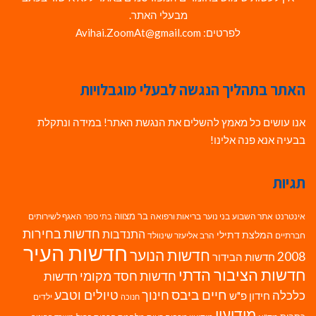
מבעלי האתר.
לפרטים: Avihai.ZoomAt@gmail.com
האתר בתהליך הנגשה לבעלי מוגבלויות
אנו עושים כל מאמץ להשלים את הנגשת האתר! במידה ונתקלת
בבעיה אנא פנה אלינו!
תגיות
בר מצווה
אינטרנט
אתר השבוע
בני נוער
בריאות ורפואה
האגף לשירותים
בתי ספר
חדשות בחירות
התנדבות
המלצת דתילי
חברתיים
הרב אליעזר שינוולד
חדשות העיר
חדשות הנוער
2008
חדשות הבידור
חדשות הציבור הדתי
חדשות חסד מקומי
חדשות
חיים ביבס
טיולים וטבע
כלכלה
חינוך
חידון פ"ש
ילדים
חנוכה
מודיעין