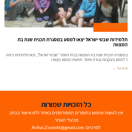
6 בדצמבר 2017
תלמידות שבטי ישראל יצאו למסע במסגרת תכנית שנת בת
המצווה
במסגרת תכנית שנת בת המצווה בבית הספר "שבטי ישראל", יצאו תלמידות כיתה
ו' למסע בעקבות גבורה וחסד. תחנות המסע נקשרו
קרא עוד ←
כל הזכויות שמורות
אין לעשות שימוש בחומרים המפורסמים באתר ללא אישור בכתב
מבעלי האתר.
לפרטים: Avihai.ZoomAt@gmail.com