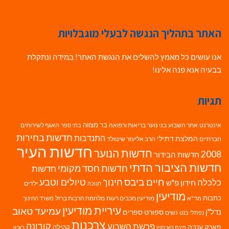
האתר בתהליך הנגשה לבעלי מוגבלויות
אנו עושים כל מאמץ להשלים את הנגשת האתר! במידה ונתקלת
בבעיה אנא פנה אלינו!
תגיות
בר מצווה
אינטרנט
אתר השבוע
בני נוער
בריאות ורפואה
האגף לשירותים
בתי ספר
חדשות בחירות
התנדבות
המלצת דתילי
חברתיים
הרב אליעזר שינוולד
חדשות העיר
חדשות הנוער
2008
חדשות הבידור
חדשות הציבור הדתי
חדשות חסד מקומי
חדשות
חיים ביבס
טיולים וטבע
כלכלה
חינוך
חידון פ"ש
ילדים
חנוכה
מודיעין
כתבות
מד"א
מודיעין מכבים רעות
מלחמת חרבות ברזל
משרד החינוך
עיריית מודיעין
עמיעד טאוב
נדל"ן
ספורט
ספרים
נשים
נפתלי בנט
צרכנות
פרשת השבוע
קורונה
פארק ענבה
קהילה
פינת האימוץ
ראיון