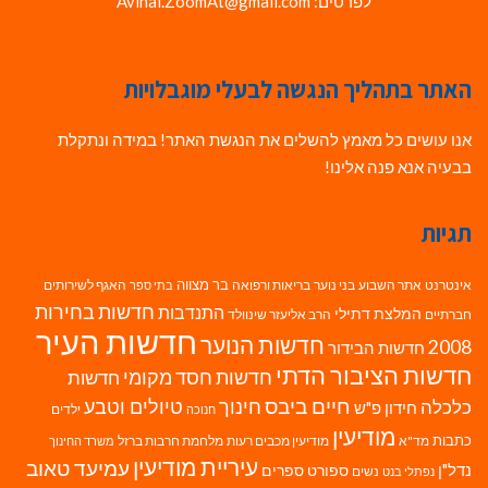
לפרטים: Avihai.ZoomAt@gmail.com
האתר בתהליך הנגשה לבעלי מוגבלויות
אנו עושים כל מאמץ להשלים את הנגשת האתר! במידה ונתקלת
בבעיה אנא פנה אלינו!
תגיות
בר מצווה
אינטרנט
אתר השבוע
בני נוער
בריאות ורפואה
האגף לשירותים
בתי ספר
חדשות בחירות
התנדבות
המלצת דתילי
חברתיים
הרב אליעזר שינוולד
חדשות העיר
חדשות הנוער
2008
חדשות הבידור
חדשות הציבור הדתי
חדשות חסד מקומי
חדשות
חיים ביבס
טיולים וטבע
כלכלה
חינוך
חידון פ"ש
ילדים
חנוכה
מודיעין
כתבות
מד"א
מודיעין מכבים רעות
מלחמת חרבות ברזל
משרד החינוך
עיריית מודיעין
עמיעד טאוב
נדל"ן
ספורט
ספרים
נשים
נפתלי בנט