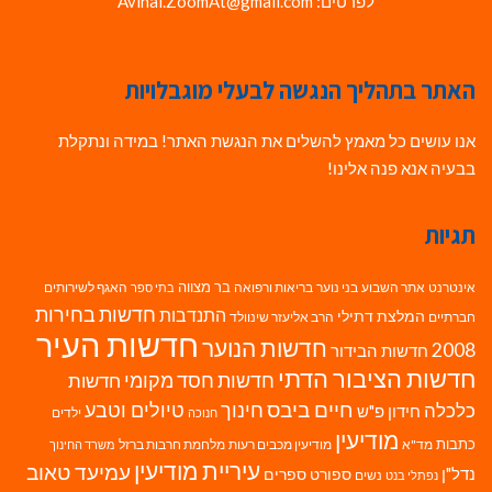
לפרטים: Avihai.ZoomAt@gmail.com
האתר בתהליך הנגשה לבעלי מוגבלויות
אנו עושים כל מאמץ להשלים את הנגשת האתר! במידה ונתקלת
בבעיה אנא פנה אלינו!
תגיות
בר מצווה
אינטרנט
אתר השבוע
בני נוער
בריאות ורפואה
האגף לשירותים
בתי ספר
חדשות בחירות
התנדבות
המלצת דתילי
חברתיים
הרב אליעזר שינוולד
חדשות העיר
חדשות הנוער
2008
חדשות הבידור
חדשות הציבור הדתי
חדשות חסד מקומי
חדשות
חיים ביבס
טיולים וטבע
כלכלה
חינוך
חידון פ"ש
ילדים
חנוכה
מודיעין
כתבות
מד"א
מודיעין מכבים רעות
מלחמת חרבות ברזל
משרד החינוך
עיריית מודיעין
עמיעד טאוב
נדל"ן
ספורט
ספרים
נשים
נפתלי בנט