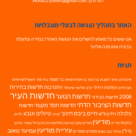
לפרטים: Avihai.ZoomAt@gmail.com
האתר בתהליך הנגשה לבעלי מוגבלויות
אנו עושים כל מאמץ להשלים את הנגשת האתר! במידה ונתקלת
בבעיה אנא פנה אלינו!
תגיות
בר מצווה
אינטרנט
אתר השבוע
בני נוער
בריאות ורפואה
האגף לשירותים
בתי ספר
חדשות בחירות
התנדבות
המלצת דתילי
חברתיים
הרב אליעזר שינוולד
חדשות העיר
חדשות הנוער
2008
חדשות הבידור
חדשות הציבור הדתי
חדשות חסד מקומי
חדשות
חיים ביבס
טיולים וטבע
כלכלה
חינוך
חידון פ"ש
ילדים
חנוכה
מודיעין
כתבות
מד"א
מודיעין מכבים רעות
מלחמת חרבות ברזל
משרד החינוך
עיריית מודיעין
עמיעד טאוב
נדל"ן
ספורט
ספרים
נשים
נפתלי בנט