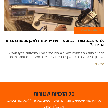
15 בנובמבר 2022
נלחמים בגניבות הרכבים: מה העירייה עושה למען מניעה וצמצום
הגניבות?
התכנית העירונית למניעה וצמצום גניבות רכבים ממשיכה לפעול: בסוף השבוע
האחרון החלה העירייה בתהליך להוספת עוד עשרות מצלמות אבטחה במספר
קרא עוד ←
כל הזכויות שמורות
אין לעשות שימוש בחומרים המפורסמים באתר ללא אישור בכתב
מבעלי האתר.