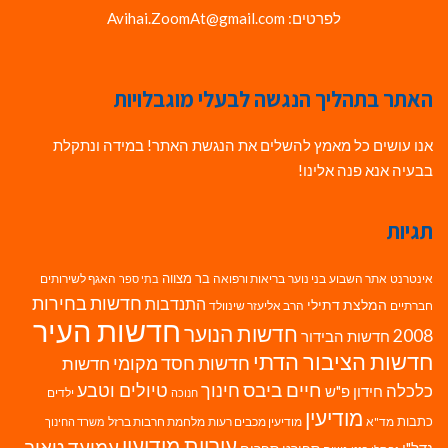
לפרטים: Avihai.ZoomAt@gmail.com
האתר בתהליך הנגשה לבעלי מוגבלויות
אנו עושים כל מאמץ להשלים את הנגשת האתר! במידה ונתקלת
בבעיה אנא פנה אלינו!
תגיות
בר מצווה
אינטרנט
אתר השבוע
בני נוער
בריאות ורפואה
האגף לשירותים
בתי ספר
חדשות בחירות
התנדבות
המלצת דתילי
חברתיים
הרב אליעזר שינוולד
חדשות העיר
חדשות הנוער
2008
חדשות הבידור
חדשות הציבור הדתי
חדשות חסד מקומי
חדשות
חיים ביבס
טיולים וטבע
כלכלה
חינוך
חידון פ"ש
ילדים
חנוכה
מודיעין
כתבות
מד"א
מודיעין מכבים רעות
מלחמת חרבות ברזל
משרד החינוך
עיריית מודיעין
עמיעד טאוב