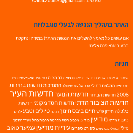
לפרטים: Avihai.ZoomAt@gmail.com
האתר בתהליך הנגשה לבעלי מוגבלויות
אנו עושים כל מאמץ להשלים את הנגשת האתר! במידה ונתקלת
בבעיה אנא פנה אלינו!
תגיות
בר מצווה
אינטרנט
אתר השבוע
בני נוער
בריאות ורפואה
האגף לשירותים
בתי ספר
חדשות בחירות
התנדבות
המלצת דתילי
חברתיים
הרב אליעזר שינוולד
חדשות העיר
חדשות הנוער
2008
חדשות הבידור
חדשות הציבור הדתי
חדשות חסד מקומי
חדשות
חיים ביבס
טיולים וטבע
כלכלה
חינוך
חידון פ"ש
ילדים
חנוכה
מודיעין
כתבות
מד"א
מודיעין מכבים רעות
מלחמת חרבות ברזל
משרד החינוך
עיריית מודיעין
עמיעד טאוב
נדל"ן
ספורט
ספרים
נשים
נפתלי בנט