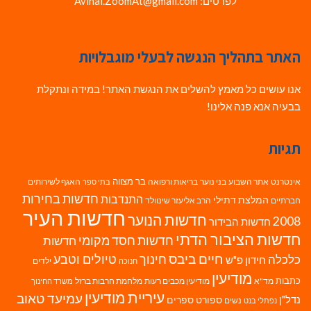
לפרטים: Avihai.ZoomAt@gmail.com
האתר בתהליך הנגשה לבעלי מוגבלויות
אנו עושים כל מאמץ להשלים את הנגשת האתר! במידה ונתקלת
בבעיה אנא פנה אלינו!
תגיות
בר מצווה
אינטרנט
אתר השבוע
בני נוער
בריאות ורפואה
האגף לשירותים
בתי ספר
חדשות בחירות
התנדבות
המלצת דתילי
חברתיים
הרב אליעזר שינוולד
חדשות העיר
חדשות הנוער
2008
חדשות הבידור
חדשות הציבור הדתי
חדשות חסד מקומי
חדשות
חיים ביבס
טיולים וטבע
כלכלה
חינוך
חידון פ"ש
ילדים
חנוכה
מודיעין
כתבות
מד"א
מודיעין מכבים רעות
מלחמת חרבות ברזל
משרד החינוך
עיריית מודיעין
עמיעד טאוב
נדל"ן
ספורט
ספרים
נשים
נפתלי בנט