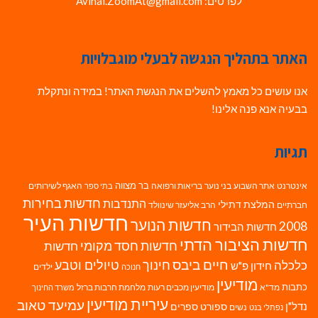
לפרטים: Avihai.ZoomAt@gmail.com
האתר בתהליך הנגשה לבעלי מוגבלויות
אנו עושים כל מאמץ להשלים את הנגשת האתר! במידה ונתקלת
בבעיה אנא פנה אלינו!
תגיות
בר מצווה
אינטרנט
אתר השבוע
בני נוער
בריאות ורפואה
האגף לשירותים
בתי ספר
חדשות בחירות
התנדבות
המלצת דתילי
חברתיים
הרב אליעזר שינוולד
חדשות העיר
חדשות הנוער
2008
חדשות הבידור
חדשות הציבור הדתי
חדשות חסד מקומי
חדשות
חיים ביבס
טיולים וטבע
כלכלה
חינוך
חידון פ"ש
ילדים
חנוכה
מודיעין
כתבות
מד"א
מודיעין מכבים רעות
מלחמת חרבות ברזל
משרד החינוך
עיריית מודיעין
עמיעד טאוב
נדל"ן
ספורט
ספרים
נשים
נפתלי בנט