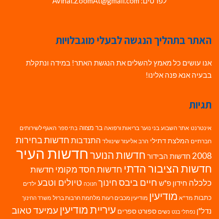
לפרטים: Avihai.ZoomAt@gmail.com
האתר בתהליך הנגשה לבעלי מוגבלויות
אנו עושים כל מאמץ להשלים את הנגשת האתר! במידה ונתקלת
בבעיה אנא פנה אלינו!
תגיות
בר מצווה
אינטרנט
אתר השבוע
בני נוער
בריאות ורפואה
האגף לשירותים
בתי ספר
חדשות בחירות
התנדבות
המלצת דתילי
חברתיים
הרב אליעזר שינוולד
חדשות העיר
חדשות הנוער
2008
חדשות הבידור
חדשות הציבור הדתי
חדשות חסד מקומי
חדשות
חיים ביבס
טיולים וטבע
כלכלה
חינוך
חידון פ"ש
ילדים
חנוכה
מודיעין
כתבות
מד"א
מודיעין מכבים רעות
מלחמת חרבות ברזל
משרד החינוך
עיריית מודיעין
עמיעד טאוב
נדל"ן
ספורט
ספרים
נשים
נפתלי בנט