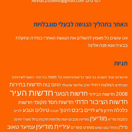
לפרטים: Avihai.ZoomAt@gmail.com
האתר בתהליך הנגשה לבעלי מוגבלויות
אנו עושים כל מאמץ להשלים את הנגשת האתר! במידה ונתקלת
בבעיה אנא פנה אלינו!
תגיות
בר מצווה
אינטרנט
אתר השבוע
בני נוער
בריאות ורפואה
האגף לשירותים
בתי ספר
חדשות בחירות
התנדבות
המלצת דתילי
חברתיים
הרב אליעזר שינוולד
חדשות העיר
חדשות הנוער
2008
חדשות הבידור
חדשות הציבור הדתי
חדשות חסד מקומי
חדשות
חיים ביבס
טיולים וטבע
כלכלה
חינוך
חידון פ"ש
ילדים
חנוכה
מודיעין
כתבות
מד"א
מודיעין מכבים רעות
מלחמת חרבות ברזל
משרד החינוך
עיריית מודיעין
עמיעד טאוב
נדל"ן
ספורט
ספרים
נשים
נפתלי בנט