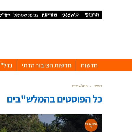
חדשות
חדשות הציבור הדתי
נדל"ן
ראשי
»
המלש"בים
כל הפוסטים ב
המלש"בים
חדשות כל
לי