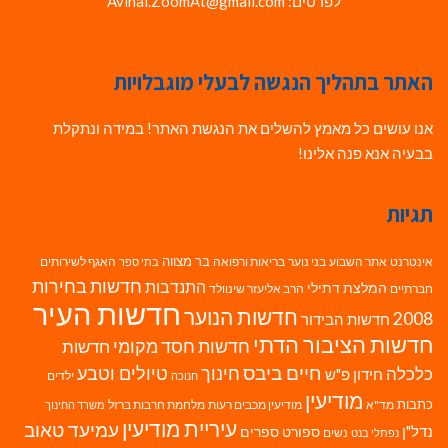
לפרטים: Avihai.ZoomAt@gmail.com
האתר בתהליך הנגשה לבעלי מוגבלויות
אנו עושים כל מאמץ להשלים את הנגשת האתר! במידה ונתקלת
בבעיה אנא פנה אלינו!
תגיות
בר מצווה
אינטרנט
אתר השבוע
בני נוער
בריאות ורפואה
האגף לשירותים
בתי ספר
חדשות בחירות
התנדבות
המלצת דתילי
חברתיים
הרב אליעזר שינוולד
חדשות העיר
חדשות הנוער
2008
חדשות הבידור
חדשות הציבור הדתי
חדשות חסד מקומי
חדשות
חיים ביבס
טיולים וטבע
כלכלה
חינוך
חידון פ"ש
ילדים
חנוכה
מודיעין
כתבות
מד"א
מודיעין מכבים רעות
מלחמת חרבות ברזל
משרד החינוך
עיריית מודיעין
עמיעד טאוב
נדל"ן
ספורט
ספרים
נשים
נפתלי בנט